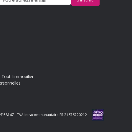
Tout l'immobilier
ersonnelles
e APE 5814Z - TVA Intracommunautaire FR 21676720212