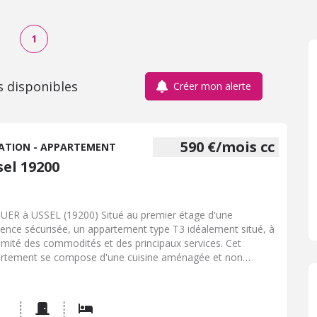
1
s disponibles
Créer mon alerte
590 €/mois cc
ATION - APPARTEMENT
sel 19200
UER à USSEL (19200) Situé au premier étage d'une
dence sécurisée, un appartement type T3 idéalement situé, à
imité des commodités et des principaux services. Cet
rtement se compose d'une cuisine aménagée et non
pée, d'un double séjour lumineux, de deux chambres, d'un
indépendant et d'une salle de bains. Le logement bénéficie
ement d'un balcon, d'une cave et d'un garage privatif avec
e automatique. Terrain commun. Chauffage individuel au gaz