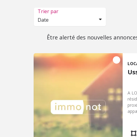
Trier par
Date
Être alerté des nouvelles annonce
LOC
Us
A LO
rési
prox
appa
équi
W.C 
égal
port