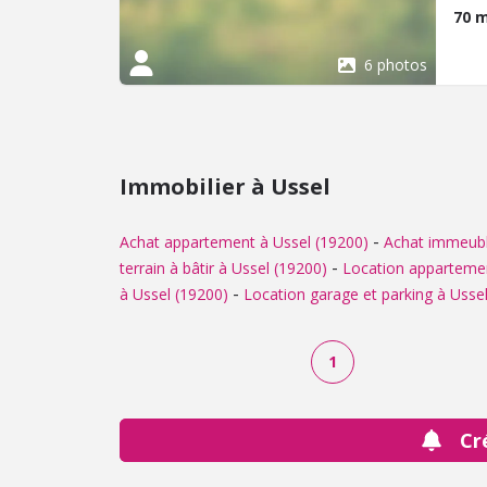
de v
70 
prov
des 
6 photos
part
fero
de b
comp
05.5
Immobilier à Ussel
-
Achat appartement à Ussel (19200)
Achat immeubl
-
terrain à bâtir à Ussel (19200)
Location appartemen
-
à Ussel (19200)
Location garage et parking à Usse
1
Cr