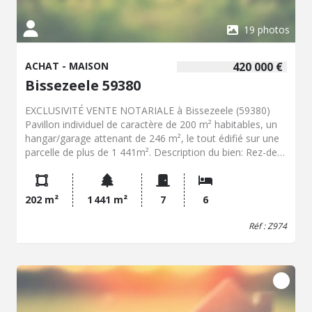
davantage d'informations ou organiser une visite..
19 photos
ACHAT - MAISON
420 000 €
Bissezeele 59380
EXCLUSIVITÉ VENTE NOTARIALE à Bissezeele (59380)
Pavillon individuel de caractère de 200 m² habitables, un
hangar/garage attenant de 246 m², le tout édifié sur une
parcelle de plus de 1 441m². Description du bien: Rez-de-
chaussée > Vaste entrée de 13 m² avec escalier central et
palier en marbre Salon / séjour de 46 m² Cuisine
aménagée et équipée ouverte sur la salle à manger Une
202 m²
1 441 m²
7
6
grande chambre WC indépendant Point d'eau Local
chaufferie Étage (sur dalle béton assure solidité et
Réf : Z974
confort) Palier de 13 m² 5 belles chambres, dont 4 avec
point d'eau Salle de bains WC indépendant Accès au
grenier Annexes et extérieurs Cave Vide sanitaire
accessible sur toute la surface de la maison Hangar /
garage attenant de plus de 240 m², idéal pour activité
artisanale, stockage ou collection Jardin arboré