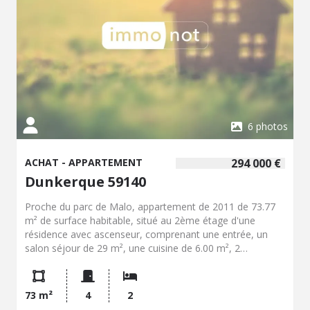
6 photos
ACHAT - APPARTEMENT
294 000 €
Dunkerque 59140
Proche du parc de Malo, appartement de 2011 de 73.77
m² de surface habitable, situé au 2ème étage d'une
résidence avec ascenseur, comprenant une entrée, un
salon séjour de 29 m², une cuisine de 6.00 m², 2
chambres (12.22 et 9.82 m²), une salle de bains avec
baignoire, une place de parking complète ces prestations.
Le chauffage est au gaz. La résidence est de standing.
73 m²
4
2
Les charges sont d'environ 100.00 euros. L'appartement