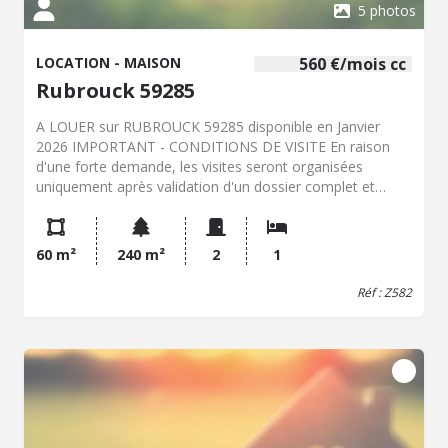
5 photos
LOCATION - MAISON
560 €/mois cc
Rubrouck 59285
A LOUER sur RUBROUCK 59285 disponible en Janvier
2026 IMPORTANT - CONDITIONS DE VISITE En raison
d'une forte demande, les visites seront organisées
uniquement après validation d'un dossier complet et
validé. Pièces justificatives obligatoires (locataire et
garant le cas échéant) : Photocopie carte d'identité
(recto/verso) 3 derniers bulletins de salaire Attestation
60 m²
240 m²
2
1
employeur Dernier avis d'imposition Quittance de loyer
Dossier, déposer votre dossier à M. DANEL - Étude de
Réf : Z582
Maître COUVELARD, Notaire à Bollezeele (59470) Cette
maison semi individuelle de 60 m2 RDC : entrée sur
salon/séjour, cuisine ouverte Aménagée et Equipée, WC,
Salle de bains (douche italienne), cellier. A l'étage une
chambre en mezzanine. Une cour, débarras, un jardin
face avant et place de parking. un chauffage à granulé et
une pompe à chaleur réversible, menuiserie en PVC et
double vitrage