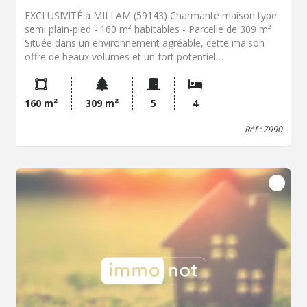
EXCLUSIVITÉ à MILLAM (59143) Charmante maison type
semi plain-pied - 160 m² habitables - Parcelle de 309 m²
Située dans un environnement agréable, cette maison
offre de beaux volumes et un fort potentiel
d'aménagement. Au rez-de-chaussée Entrée sur un vaste
salon séjour lumineux. Cuisine équipée. Une grande
chambre de 18 m2. Salle d'eau et WC. Pièce de 8 m²
160 m²
309 m²
5
4
pouvant servir de chambre d'enfant, dressing ou espace
de rangement Une grande salle détente / bureau, idéale
Réf : Z990
pour le télétravail ou les loisirs. Cave À l'étage Deux
chambres et un plateau de 39 m² aménageable, offrant
de nombreuses possibilités (suite parentale, salle de jeux,
bureau, chambres supplémentaires...) Extérieurs et
dépendances. Garage attenant de 31 m² avec porte
motorisée. Dépendance de 23 m² dans le prolongement
du garage Jardin avec terrasse, entièrement clos et sans
vis-à-vis Confort et équipements Pompe à chaleur
installée en 2023 Menuiseries PVC double vitrage à 90 %
Assainissement conforme (tout-à-l'égout) Les atouts
Maison saine et rassurante Beaux volumes habitables
Possibilité d'agrandissement grâce au plateau
aménageable Garage et dépendance Jardin intime sans