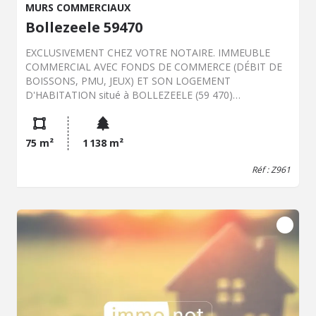
MURS COMMERCIAUX
Bollezeele 59470
EXCLUSIVEMENT CHEZ VOTRE NOTAIRE. IMMEUBLE
COMMERCIAL AVEC FONDS DE COMMERCE (DÉBIT DE
BOISSONS, PMU, JEUX) ET SON LOGEMENT
D'HABITATION situé à BOLLEZEELE (59 470)
L'établissement bénéficie d'une clientèle locale fidèle, d'un
emplacement visible et d'un potentiel de développement
important. Caractéristiques du commerce 75 m2 : Débit
75 m²
1 138 m²
de boissons (licence IV) Activité PMU opérationnelle. Salle
de bar tout équipée, WC client, dépendance pour
Réf : Z961
stockage ou autre Bonne fréquentation et activité
régulière Logement d'habitation situé au rez-de-chaussée
et au 1er étage Comprenant : 92 m2 (3 chambres),
séjour, cuisine, salle de douche et WC, jardin et terrasse
clos. travaux de rénovation à prévoir. Idéal pour une
exploitation familiale ou un investissement mixte
commerce . Bollezeele est une commune qui offre divers
points d'intérêt, tels que des commerces de proximité,
des services administratifs et des infrastructures
scolaires. La commune se trouve à proximité de la ville de