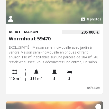
vis-à-vis Une maison idéale pour une famille recherchant
espace, confort et potentiel d'évolution, à découvrir sans
tarder sur la commune de Millam. Contactez notre office
notarial pour obtenir de plus amples renseignements sur
8 photos
cette maison à vendre à Millam.
ACHAT - MAISON
205 000 €
Wormhout 59470
EXCLUSIVITÉ - Maison semi-individuelle avec jardin à
vendre Maison semi-individuelle en briques offrant
environ 110 m² habitables sur une parcelle de 384 m². Au
rez-de-chaussée, vous découvrirez une entrée, un salon,
une salle à manger, une cuisine aménagée et équipée
avec vue sur le jardin, un WC ainsi qu'une cave. Au
premier étage, le palier dessert une salle de bains avec
110 m²
384 m²
5
3
douche à finaliser ainsi que deux belles chambres de 14
m² et 12 m². Au deuxième étage, le palier distribue deux
Réf : Z986
pièces de 6,14 m² chacune ou une de 12m2 (surface Loi
Carrez) ainsi qu'un espace de rangement d'environ 3 m².
À l'extérieur, vous profiterez d'un jardin clos avec
terrasse. Un petit garage attenant permettra le