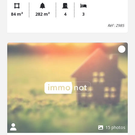
Cuisine, WC, Cave, Pergola À l'étage : Palier sur dalle
béton, 3 chambres, Salle d'eau, Extérieurs : Jardin clos,
84 m²
282 m²
4
3
Terrasse avec pergola, Dépendance, Place de
stationnement privative, Garage attenant Confort :
Réf : Z985
Chauffage central au gaz de ville, Menuiseries PVC double
vitrage Informations locatives : Loyer mensuel : 724 EUR
charges comprises Locataire en place depuis 2013 Bail en
cours jusqu'en AOUT 2028. Prolongation légale (Loi
Duflot) jusqu'en Aout 2031 Wormhout est une commune
dynamique de Flandre intérieure bénéficiant de nombreux
commerces, services, établissements scolaires et
infrastructures du quotidien. Sa situation géographique
permet un accès rapide aux principaux axes routiers ainsi
qu'à l'agglomération dunkerquoise. Ce bien représente
une excellente opportunité pour un investisseur
recherchant un revenu locatif immédiat dans un secteur
apprécié. Pour tout renseignement complémentaire ou
pour organiser une visite, contactez notre office notarial.
15 photos