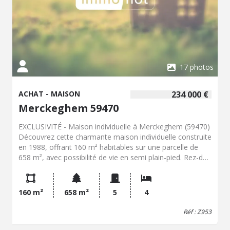
Dunkerque, facilitant ainsi l'accès aux grands axes
routiers et aux transports en commun. Ce fonds/murs
commerciaux peuvent convenir à différentes activités.
Pour toute question concernant ce fonds/murs
commerciaux à vendre à Bollezeele, contactez notre
office notarial pour obtenir de plus amples
renseignements.
17 photos
ACHAT - MAISON
234 000 €
Merckeghem 59470
EXCLUSIVITÉ - Maison individuelle à Merckeghem (59470)
Découvrez cette charmante maison individuelle construite
en 1988, offrant 160 m² habitables sur une parcelle de
658 m², avec possibilité de vie en semi plain-pied. Rez-de-
chaussée : Entrée accueillante Bureau avec rangements
(idéal télétravail) Spacieux salon / séjour avec espace
détente Cuisine aménagée et équipée Salle d'eau + WC
160 m²
658 m²
5
4
séparés Dressing Salle de bain avec second WC Véranda
lumineuse Salle à manger conviviale À l'étage : Accès par
Réf : Z953
3 escaliers distincts, desservant 4 chambres Extérieurs :
Jardin agréable Terrasse Piscine hors sol Espaces parfaits