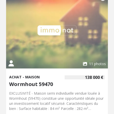
stationnement d'une moto, de vélos ou servira d'espace
de stockage. Prestations : Pompe à chaleur Poêle à
granulés et complément électrique Menuiseries PVC
double vitrage et aluminium Toiture refaite en 2023
(charpente, combles et vélux) Un bien idéal pour une
famille ou un premier achat, situé dans un environnement
agréable.
11 photos
ACHAT - MAISON
138 000 €
Wormhout 59470
EXCLUSIVITÉ - Maison semi individuelle vendue louée à
Wormhout (59470) constitue une opportunité idéale pour
un investissement locatif sécurisé. Caractéristiques du
bien : Surface habitable : 84 m² Parcelle : 282 m²
Composition : Rez-de-chaussée :Entrée, Salon / séjour,