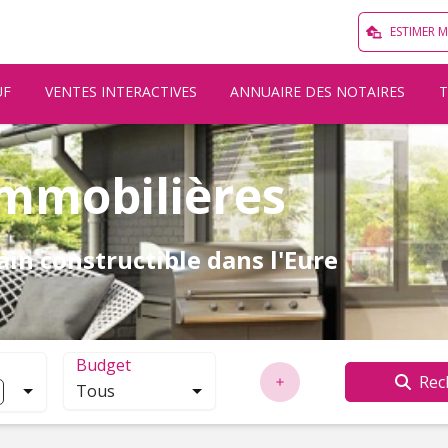
ESTIMER 
UF
VENTES INTERACTIVES
ANNUAIRE DES NOTAIRES
mmobilières
ain constructible dans l'Eure
Budget
Rec
Tous
localisation. Cliquez pour ouvrir la modale de recherche.