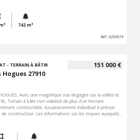
00,00 € (Hon. Négo Inclus charge vendeur) Réf : 020/619
 m²
742 m²
Réf : 020/619
151 000 €
AT - TERRAIN À BÂTIR
s Hogues 27910
HOGUES, Avec une magnifique vue degagée sur la vallée et
rêt, Terrain à bâtir non viabilisé de plus d'un hectare.
èrement constructible. Assainissement individuel à prévoir.
e de constructeur. Les informations sur les risques auxquels
ien est exposé sont disponibles sur le site Géorisques :
georisques.gouv.fr. Prix : 151 000,00 € (Hon. Négo Inclus
ge vendeur) Réf : 020/630