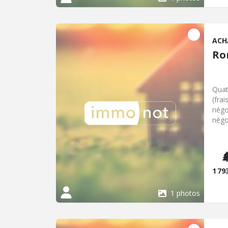
ACH
Ro
Quatr
(fra
négo
négo
négo
vali
AU 0
1 79
1 photos