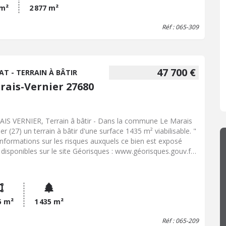
 m²
2 877 m²
Réf : 065-309
47 700 €
AT - TERRAIN À BÂTIR
rais-Vernier 27680
IS VERNIER, Terrain â bâtir - Dans la commune Le Marais
er (27) un terrain à bâtir d'une surface 1435 m² viabilisable. "
informations sur les risques auxquels ce bien est exposé
 disponibles sur le site Géorisques : www.géorisques.gouv.fr "
ix Hon. Négo Inclus : 47 700 € dont 6,00% Hon. Négo TTC
ge acq. Prix Hors Hon. Négo :45 000 € - Réf : 065/209
5 m²
1 435 m²
Réf : 065-209