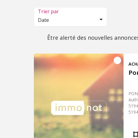
Trier par
Date
Être alerté des nouvelles annonce
ACH
Po
PONT
Autho
5194
5194
Négo
065/