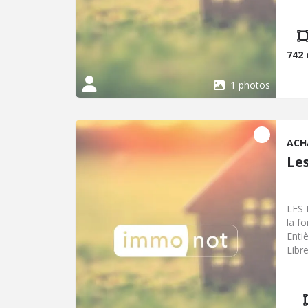
58 0
742
1 photos
ACH
Le
LES 
la fo
Enti
Libr
ce b
www.
char