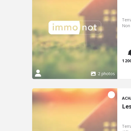
Terr
Non v
1 20
2 photos
ACH
Le
Terr