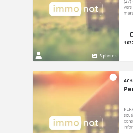
(27)
vers
mars 
assa
1 03
3 photos
ACH
Pe
PERR
situ
cons
info
disp