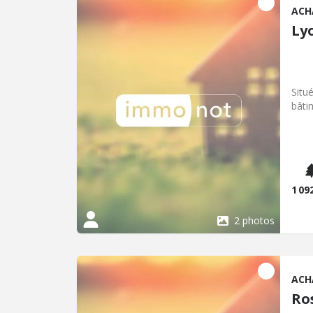
ACH
Ly
Situ
bâti
1 09
2 photos
ACH
Ro