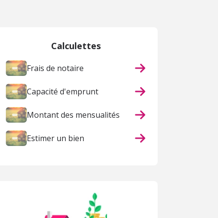
 page
Calculettes
Frais de notaire
Capacité d'emprunt
Montant des mensualités
Estimer un bien