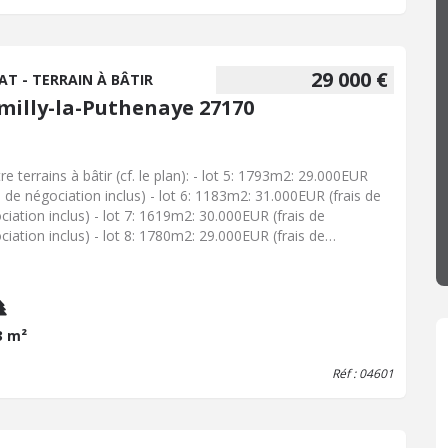
29 000 €
AT - TERRAIN À BÂTIR
milly-la-Puthenaye 27170
e terrains à bâtir (cf. le plan): - lot 5: 1793m2: 29.000EUR
is de négociation inclus) - lot 6: 1183m2: 31.000EUR (frais de
ciation inclus) - lot 7: 1619m2: 30.000EUR (frais de
ciation inclus) - lot 8: 1780m2: 29.000EUR (frais de
ciation inclus) Certificat d'urbanisme (CU) en cours de
dité. Contact: Etude de Maitre HOMO AU 02.32.45.20.19 OU
6.20.63.50.09
3 m²
Réf : 04601