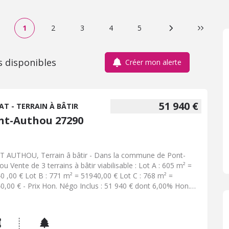
1
2
3
4
5
Page suivante
Dernière
s disponibles
Créer mon alerte
51 940 €
AT - TERRAIN À BÂTIR
nt-Authou 27290
 AUTHOU, Terrain â bâtir - Dans la commune de Pont-
u Vente de 3 terrains à bâtir viabilisable : Lot A : 605 m² =
0 ,00 € Lot B : 771 m² = 51940,00 € Lot C : 768 m² =
0,00 € - Prix Hon. Négo Inclus : 51 940 € dont 6,00% Hon.
 TTC charge acq. Prix Hors Hon. Négo :49 000 € - Réf :
309