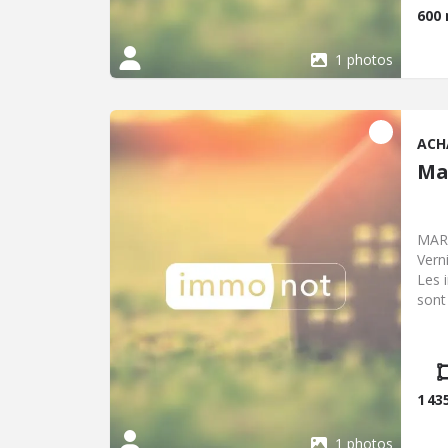
600
1 photos
ACH
Ma
MARA
Verni
Les 
sont
- Pr
char
1 43
1 photos