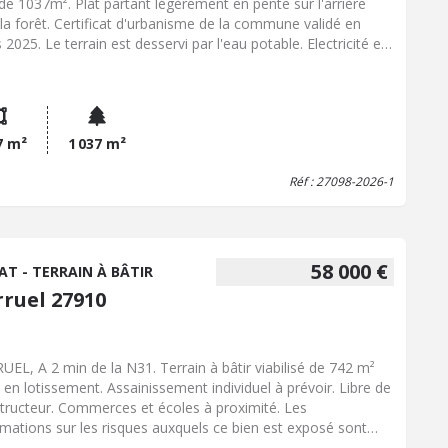
 de 1037m². Plat partant légèrement en pente sur l'arrière
 la forêt. Certificat d'urbanisme de la commune validé en
2025. Le terrain est desservi par l'eau potable. Electricité et
inissement à prévoir. Secteur pavillonnaire, au calme.
7 m²
1 037 m²
Réf : 27098-2026-1
58 000 €
AT - TERRAIN À BÂTIR
rruel 27910
UEL, A 2 min de la N31. Terrain à bâtir viabilisé de 742 m²
é en lotissement. Assainissement individuel à prévoir. Libre de
tructeur. Commerces et écoles à proximité. Les
rmations sur les risques auxquels ce bien est exposé sont
onibles sur le site Géorisques : www.georisques.gouv.fr. Prix :