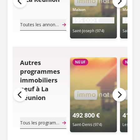
Maison
Maison
195 000 €
160 0
Toutes les annonces de notaire
Saint-Joseph (974)
Saint-Beno
Autres
NEUF
NEUF
programmes
immobiliers
neuf à La
Réunion
492 800 €
410 0
Tous les programmes immobiliers neuf
Saint-Denis (974)
Les Trois