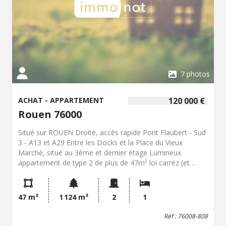
7 photos
ACHAT - APPARTEMENT
120 000 €
Rouen 76000
Situé sur ROUEN Droite, accès rapide Pont Flaubert - Sud
3 - A13 et A29 Entre les Docks et la Place du Vieux
Marché, situé au 3ème et dernier étage Lumineux
appartement de type 2 de plus de 47m² loi carrez (et
52m² au sol) divisé en : Entrée, séjour/salon, cuisine
aménagée et équipée, une chambre, salle de douche, WC
et débarras. Charges de Copropriété : 192,69€/trim Taxe
47 m²
1 124 m²
2
1
Foncière : 1087€/an LES PLUS : Dernier étage,
stationnement facile, lumineux et belle vue dégagée, au
Réf : 76008-808
calme...