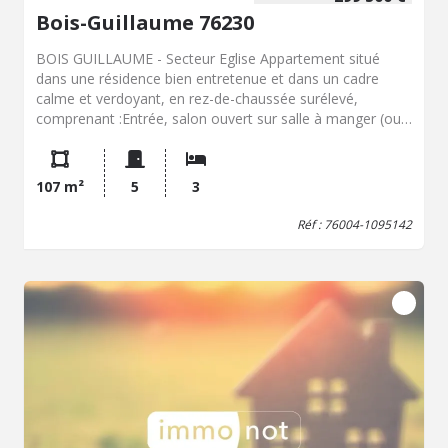
Bois-Guillaume 76230
BOIS GUILLAUME - Secteur Eglise Appartement situé
dans une résidence bien entretenue et dans un cadre
calme et verdoyant, en rez-de-chaussée surélevé,
comprenant :Entrée, salon ouvert sur salle à manger (ou
chambre) menant sur un vaste balcon de 17m², une
cuisine aménagée et équipée, un couloir avec placards
desservant trois chambres, une salle de bains avec W.C,
107 m²
5
3
une salle de douche et un W.C indépendant. En annexe,
une cave en sous-sol et un emplacement de parking
Réf : 76004-1095142
privatif en extérieur. Appartement en parfait état général
(électricité, menuiseries/volets roulants, plomberie,
décoration globale), refait à neuf il y a environ 4 ans,
décoration parfaitement neutre, AUCUN TRAVAUX A
PREVOIR. Bien vendu soumis au statut de la copropriété
Le montant des charges annuelles est de 4640€ Pas de
procédure en cours dans la copropriété Les informations
sur les risques auxquels ce bien est exposé sont
disponibles sur le site Géorisques : www. georisques.
gouv. fr