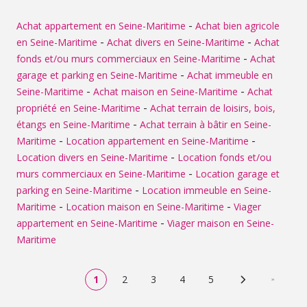
06.72.09.40.96 LES PLUS : Hyper centre historique de
Rouen, aucun travaux à prévoir, belle copropriété,
-
Achat appartement en Seine-Maritime
Achat bien agricole
accessible de plain-pied, cave aménagée...
-
-
en Seine-Maritime
Achat divers en Seine-Maritime
Achat
-
fonds et/ou murs commerciaux en Seine-Maritime
Achat
-
garage et parking en Seine-Maritime
Achat immeuble en
-
-
Seine-Maritime
Achat maison en Seine-Maritime
Achat
-
propriété en Seine-Maritime
Achat terrain de loisirs, bois,
-
étangs en Seine-Maritime
Achat terrain à bâtir en Seine-
-
-
Maritime
Location appartement en Seine-Maritime
-
Location divers en Seine-Maritime
Location fonds et/ou
-
murs commerciaux en Seine-Maritime
Location garage et
-
parking en Seine-Maritime
Location immeuble en Seine-
-
-
Maritime
Location maison en Seine-Maritime
Viager
-
appartement en Seine-Maritime
Viager maison en Seine-
Maritime
1
2
3
4
5
Page suivante
Dernière