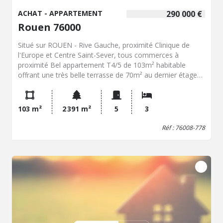
ACHAT - APPARTEMENT
290 000 €
Rouen 76000
Situé sur ROUEN - Rive Gauche, proximité Clinique de
l'Europe et Centre Saint-Sever, tous commerces à
proximité Bel appartement T4/5 de 103m² habitable
offrant une très belle terrasse de 70m² au dernier étage
d'un immeuble récent et divisé en : Hall d'entrée, belle
pièce de vie de 38m² exposé plein sud, cuisine ouverte
aménagée et équipée, 3 chambres dont une avec salle de
103 m²
2 391 m²
5
3
bains privative avec WC, salle d'eau, WC, dégagement et
placards. Belle et grande terrasse offrant une triple
Réf : 76008-778
exposition de 70m². Ascenseur et Cave Place de parking
double Contactez directement Charles-Edouard LESAULT
au 06.72.09.40.96 LES PLUS : Tout confort, grande
terrasse, beaux volumes, ascenseur, garage...