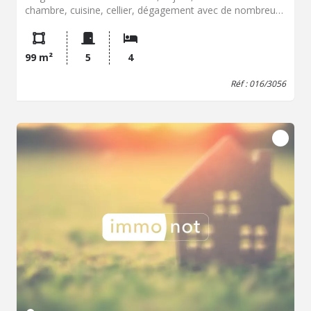
chambre, cuisine, cellier, dégagement avec de nombreux
rangements, trois chambres, salle de douches, point
d'eau, wc. Double vitrage PVC, chauffage collectif,
chauffe-eau gaz. Charges mensuelles : environ 215€ Taxe
99 m²
5
4
foncière : 2150€ DPE : D SCP DESBRUERES-CHEVALIER-
HARDY-DUTAULT-DUDONNE-BLAISET Laëtitia HEITZ -
Réf : 016/3056
Service Immobilier 02.35.59.25.40/06.32.71.22.81
laetitia.heitz.76016@notaires.fr
100, rue de l'église- 76230
ISNEAUVILLE - Classe énergie : D - Classe climat : D -
Montant estimé des dépenses annuelles d'énergie pour
un usage standard : 1213 à 1641 € (base 2022) - Prix Hon.
Négo Inclus : 78 300 € dont 4,40% Hon. Négo TTC charge
acq. Prix Hors Hon. Négo :75 000 € - Réf : 016/3056 - Les
informations sur les risques auxquels ce bien est exposé
sont disponibles sur le site Géorisques:
www.georisques.gouv.fr