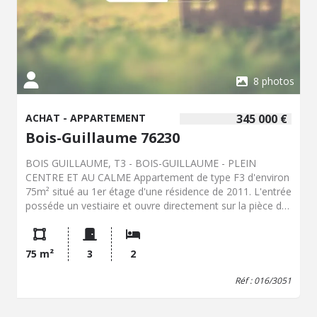
8 photos
ACHAT - APPARTEMENT
345 000 €
Bois-Guillaume 76230
BOIS GUILLAUME, T3 - BOIS-GUILLAUME - PLEIN
CENTRE ET AU CALME Appartement de type F3 d'environ
75m² situé au 1er étage d'une résidence de 2011. L'entrée
posséde un vestiaire et ouvre directement sur la pièce de
vie d'environ 40m² avec sa cuisine ouverte aménagée et
équipée de chez OIKOS. Le large balcon d'environ 15m²
apporte un espace supplémentaire ou un salon de jardin
75 m²
3
2
pourra être installé. L'exposition Sud-ouest donne une
belle luminosité. Deux chambres, dont une avec dressing,
Réf : 016/3051
un placard a été aménagé en coin buanderie, une salle de
douche, et des wc avec rangement. Un stationnement