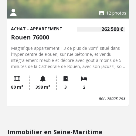
12 photos
ACHAT - APPARTEMENT
262 500 €
Rouen 76000
Magnifique appartement T3 de plus de 80m² situé dans
l'hyper centre de Rouen, sur rue piétonne, et vendu
intégralement meublé et décoré avec gout à moins de 5
minutes de la Cathédrale de Rouen, avec son jacuzzi, son
sauna et de ses appareils de fitness. Son emplacement de
premier ordre et au calme vous permettra de profiter des
avantages du centre-ville rouennais, des commerces et
80 m²
398 m²
3
2
restaurants de proximité Entrée ouverte sur une belle
pièce de vie avec cuisine entièrement aménagée et
Réf : 76008-793
équipée, 2 belles chambres, salle de douche à l'italienne
et WC. Une magnifique cave voutée de près de 28m²
entièrement aménagée et équipée en espace détente
avec jacuzzi et sauna complète ce bien. Charges de
copropriété : 420.85 €/trimestre Taxe Foncière : 1.119
Immobilier en Seine-Maritime
€/an Contacter directement Charles-Edouard LESAULT au