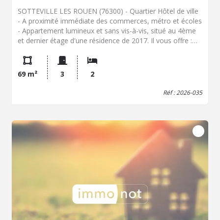
SOTTEVILLE LES ROUEN (76300) - Quartier Hôtel de ville
- A proximité immédiate des commerces, métro et écoles
- Appartement lumineux et sans vis-à-vis, situé au 4ème
et dernier étage d'une résidence de 2017. Il vous offre :
entrée, cuisine aménagée et équipée ouverte sur séjour-
salon (31m²), wc, dégagement avec cellier et placard,
salle de douche, 2 chambres dont 1 avec grand dressing.
69 m²
3
2
Balcon exposé Sud-Est. Garage fermé en sous-sol.
Double vitrage PVC. Volets roulants électriques. Chauffage
Réf : 2026-035
individuel au gaz de ville. Ascenseur. Appartement aux
normes handicapés. Excellent état général. Taxe foncière
1581EUR. Charges de copropriété 120EUR/mois. Une
visite, un renseignement, contactez Vanessa Dumontier,
service immobilier.