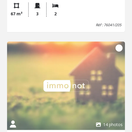
67 m²
3
2
Réf : 76041/205
14 photos