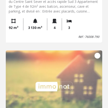
du Centre Saint Sever et accès rapide Sud 3 Appartement
de Type 4 de 92m² avec balcon, ascenseur, cave et
parking, et divisé en : Entrée avec placards, cuisine
aménagée ouverte séjour/salon et salle à manger (de
plus de 44m²) ouvrant sur balcon (possibilité de 3ème
chambre) , dégagement desservant 2 chambres (dont
92 m²
3 130 m²
4
3
une avec dressing, salle de bains, salle d'eau, WC. Cave et
place de parking en sous-sol LES PLUS : DPE en C,
Réf : 76008-790
Ascenseur, 2 parkings, proximités tous commerces et
transports, au calme sur rue piétonne... Charges de
Copropriété de 689,78 €/trim (incluant le chauffage) Taxe
Foncière de 2.253€/an Contactez directement Charles-
Edouard LESAULT au 06.72.09.40.96