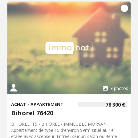
extérieur et un gagage en sous-sol viennent compléter ce
bien. Charges trimestrielles : environ 400€ Taxe foncière :
1907€ DPE : C - Classe énergie : C - Classe climat : A -
Montant estimé des dépenses annuelles d'énergie pour
un usage standard : 920 à 1300 € (base 2023) - Prix Hon.
Négo Inclus : 345 000 € dont 3,92% Hon. Négo TTC
charge acq. Prix Hors Hon. Négo :332 000 € - Réf :
016/3051 - Les informations sur les risques auxquels ce
bien est exposé sont disponibles sur le site Géorisques:
www.georisques.gouv.fr
9 photos
ACHAT - APPARTEMENT
78 300 €
Bihorel 76420
BIHOREL, T5 - BIHOREL - IMMEUBLE MORVAN
Appartement de type F5 d'environ 99m² situé au 1er
étage avec ascenseur. Entrée, séjour, salon ou 4ème