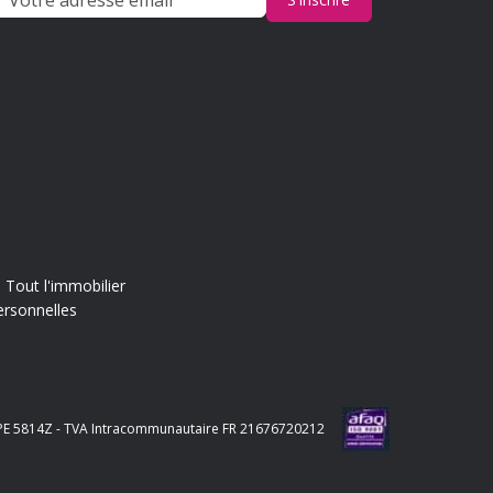
Tout l'immobilier
ersonnelles
e APE 5814Z - TVA Intracommunautaire FR 21676720212