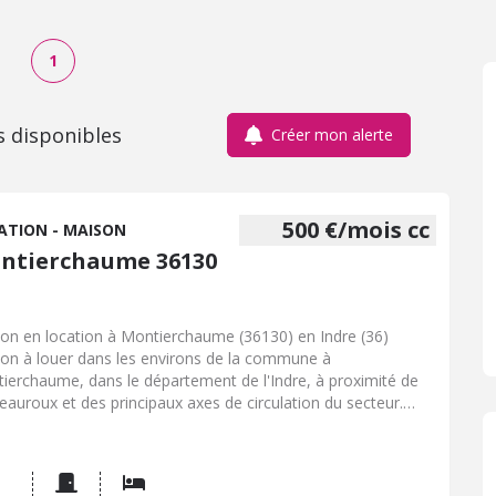
1
s disponibles
Créer mon alerte
500 €/mois cc
ATION - MAISON
ntierchaume 36130
on en location à Montierchaume (36130) en Indre (36)
on à louer dans les environs de la commune à
ierchaume, dans le département de l'Indre, à proximité de
eauroux et des principaux axes de circulation du secteur.
e maison en location rénovée, propose une surface
table de 79 m² et se compose de 2 pièces, dont 1 chambre.
 et jardin. Le logement est à destination d'une occupation
dentielle et peut convenir à une personne seule, un couple ou