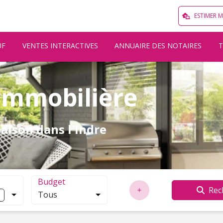
ESTIMER 
UF
VENTES INTERACTIVES
ANNUAIRE DES NOTAIRES
immobilière
aison dans l'Indre
Budget
Rec
Tous
localisation. Cliquez pour ouvrir la modale de recherche.