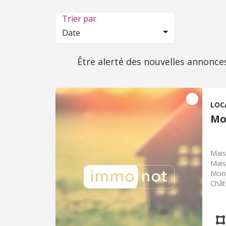
Trier par
Date
Être alerté des nouvelles annonce
LOC
Mo
Mais
Mais
Mont
Chât
Cett
habi
Cour
rési