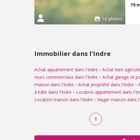
un p
79 
bass
d'un
10 photos
l'ag
stru
sect
d'ac
dess
Immobilier dans l'Indre
égal
Centr
comm
-
Achat appartement dans l'Indre
Achat bien agricole
rési
-
murs commerciaux dans l'Indre
Achat garage et pa
dess
-
-
maison dans l'Indre
Achat propriété dans l'Indre
Cara
-
à bâtir dans l'Indre
Location appartement dans l'In
Loca
Surf
-
Location maison dans l'Indre
Viager maison dans l
cham
nota
à lo
1