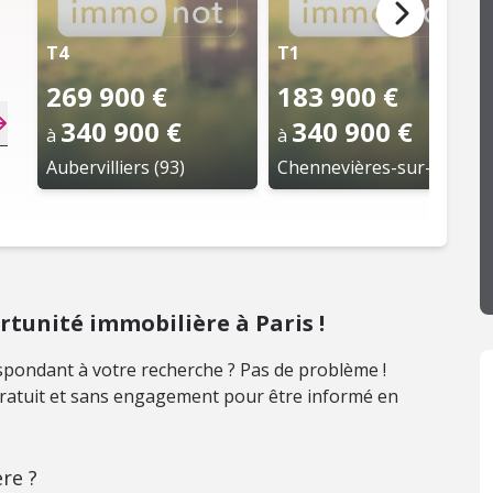
T4
T1
269 900 €
183 900 €
340 900 €
340 900 €
à
à
Aubervilliers (93)
Chennevières-sur-Marne (94)
tunité immobilière à Paris !
pondant à votre recherche ? Pas de problème !
 gratuit et sans engagement pour être informé en
re ?