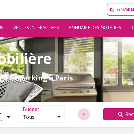
ESTIMER 
UF
VENTES INTERACTIVES
ANNUAIRE DES NOTAIRES
bilière
ge et parking à Paris
Budget
Rec
Tous
localisation. Cliquez pour ouvrir la modale de recherche.