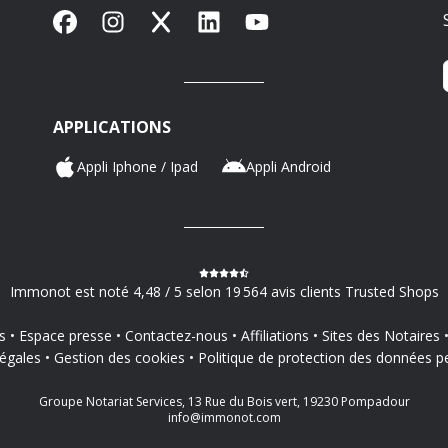
Facebook
Instagram
X
LinkedIn
YouTube
APPLICATIONS
Appli Iphone / Ipad
Appli Android
Immonot est noté 4,48 / 5 selon 19 564 avis clients Trusted Shops
s
Espace presse
Contactez-nous
Affiliations
Sites des Notaires
égales
Gestion des cookies
Politique de protection des données p
Groupe Notariat Services, 13 Rue du Bois vert, 19230 Pompadour
info@immonot.com