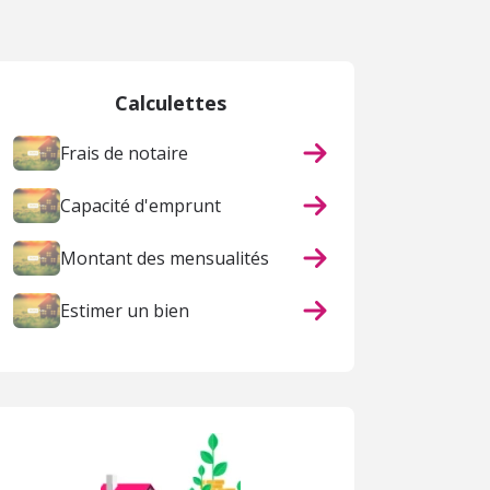
Calculettes
Frais de notaire
Capacité d'emprunt
Montant des mensualités
Estimer un bien
ACHAT
ACHAT