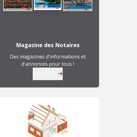
T4
T2
T
229 900 €
221 900 €
1
341 900 €
290 900 €
à
à
à
Magazine des Notaires
Crécy-la-Chapelle (77)
Gonesse (95)
M
Des magazines d'informations et
d'annonces pour tous !
Consulter