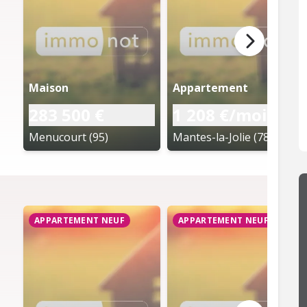
Maison
Appartement
283 500 €
1 208 €/mois cc
Menucourt (95)
Mantes-la-Jolie (78)
APPARTEMENT NEUF
APPARTEMENT NEUF