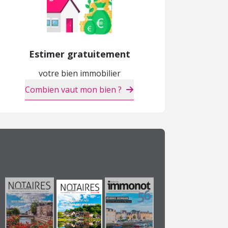
Estimer gratuitement
Maison
Maison
M
votre bien immobilier
57 000 €
180 000 €
2
Combien vaut mon bien ?
Mondeville (91)
Itteville (91)
R
APPARTEMENT NEUF
APPARTEMENT NEUF