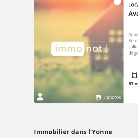
LOC
Av
Appa
3ème
sall
déga
03-8
83 
7 photos
Immobilier dans l'Yonne