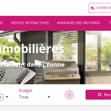
ESTIMER 
UF
VENTES INTERACTIVES
ANNUAIRE DES NOTAIRES
mobilières
artement dans l'Yonne
Budget
Rec
Tous
localisation. Cliquez pour ouvrir la modale de recherche.