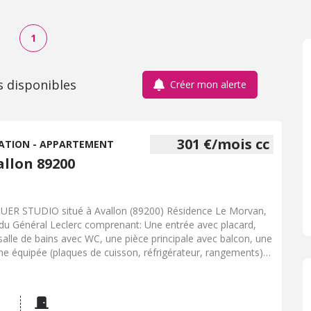
1
s disponibles
Créer mon alerte
301 €/mois cc
ATION - APPARTEMENT
allon 89200
UER STUDIO situé à Avallon (89200) Résidence Le Morvan,
du Général Leclerc comprenant: Une entrée avec placard,
salle de bains avec WC, une pièce principale avec balcon, une
ine équipée (plaques de cuisson, réfrigérateur, rangements),
ébarras. Chauffage électrique, double vitrage. Loyer 272 EUR
mois + 29 EUR mensuel de provisions pour charges de
opriété Disponible le 09/10/2026