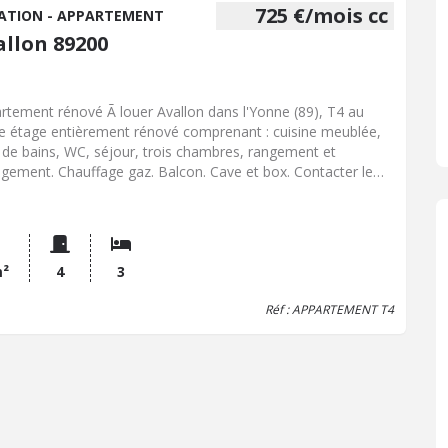
725 €/mois cc
ATION - APPARTEMENT
allon 89200
rtement rénové Ã louer Avallon dans l'Yonne (89), T4 au
 étage entièrement rénové comprenant : cuisine meublée,
e de bains, WC, séjour, trois chambres, rangement et
gement. Chauffage gaz. Balcon. Cave et box. Contacter le
6-34-98-97.
m²
4
3
Réf : APPARTEMENT T4