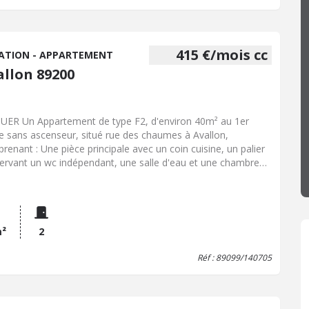
415 €/mois cc
ATION - APPARTEMENT
allon 89200
UER Un Appartement de type F2, d'environ 40m² au 1er
e sans ascenseur, situé rue des chaumes à Avallon,
renant : Une pièce principale avec un coin cuisine, un palier
ervant un wc indépendant, une salle d'eau et une chambre
ardée. Chauffage électrique, double vitrage Loyer: 415 EUR
mois. Disponible
m²
2
Réf : 89099/140705