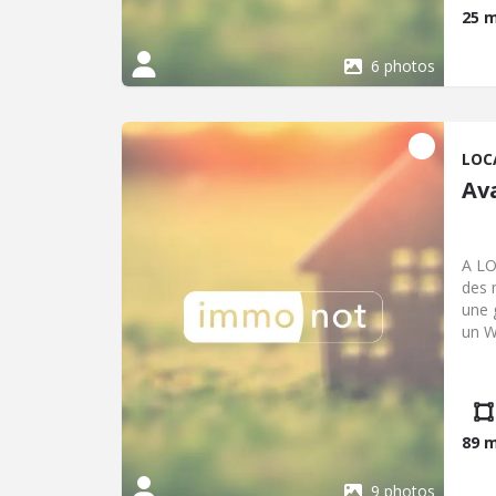
25 
6 photos
LOC
Av
A LO
des 
une 
un W
coul
cave
EUR 
89 
9 photos