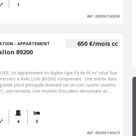
m²
1
Réf : 89099/140096
650 €/mois cc
ATION - APPARTEMENT
allon 89200
UER: Un Appartement en duplex type F4 de 90 m² situé Rue
merciers à AVALLON (89200) comprenant : Une entrée dans
grande pièce principale donnant sur un coin cuisine ouverte,
C, une terrasse. Une montée d'escaliers desservant un
oir avec trois chambres, une salle de bains avec WC. Une
. Double vitrage, chauffage central au gaz. Loyer: 650,00
par mois
m²
4
3
Réf : 89099/140473