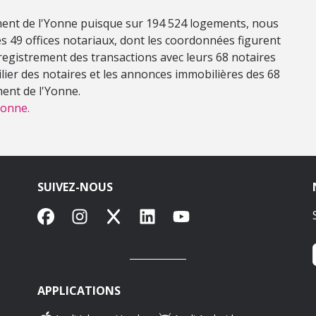
ement de l'Yonne puisque sur 194 524 logements, nous
s 49 offices notariaux, dont les coordonnées figurent
nregistrement des transactions avec leurs 68 notaires
ilier des notaires et les annonces immobilières des 68
ment de l'Yonne.
Yonne.
SUIVEZ-NOUS
Facebook
Instagram
X
LinkedIn
YouTube
APPLICATIONS