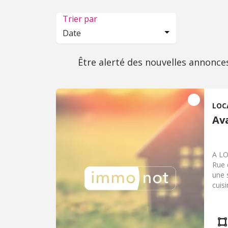
Trier par
Date
Être alerté des nouvelles annonce
LOC
Av
A LO
Rue 
une 
cuis
un d
par 
copr