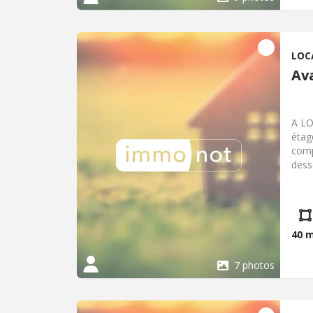
LOC
Av
A LO
étag
comp
dess
mans
par 
40 
7 photos