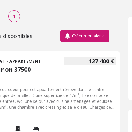
1
s disponibles
Créer mon alerte
127 400 €
AT - APPARTEMENT
inon 37500
 de coeur pour cet appartement rénové dans le centre
orique de la ville . D'une superficie de 47m², il se compose
e entrée, wc, une séjour avec cuisine aménagée et équipée
3m², une chambre avec dressing et salle d'eau. Charges de
opriété d'environ 280€ par trimestre. Actuellement libre.