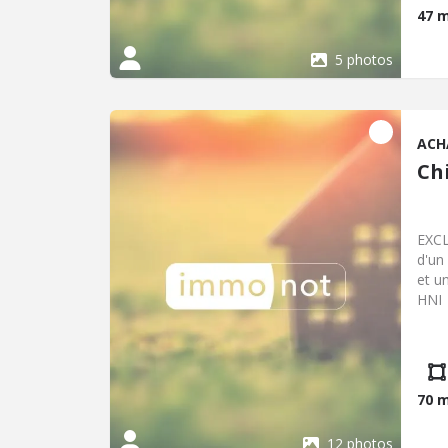
47 
5 photos
ACH
Ch
EXC
d'un
et u
HNI
70 
12 photos