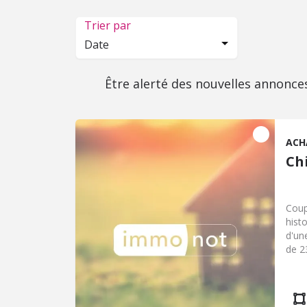
Trier par
Date
Être alerté des nouvelles annonce
ACH
Ch
Coup
hist
d'un
de 2
copr