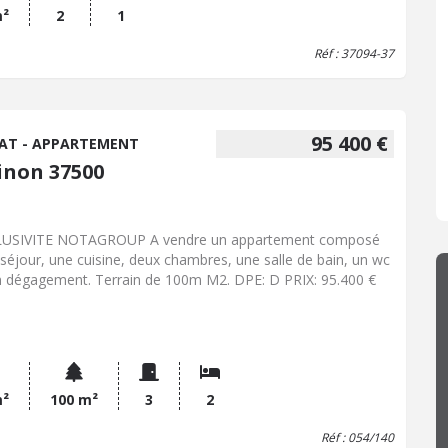
m²
2
1
Réf : 37094-37
95 400 €
AT - APPARTEMENT
inon 37500
LUSIVITE NOTAGROUP A vendre un appartement composé
 séjour, une cuisine, deux chambres, une salle de bain, un wc
n dégagement. Terrain de 100m M2. DPE: D PRIX: 95.400 €
m²
100 m²
3
2
Réf : 054/140