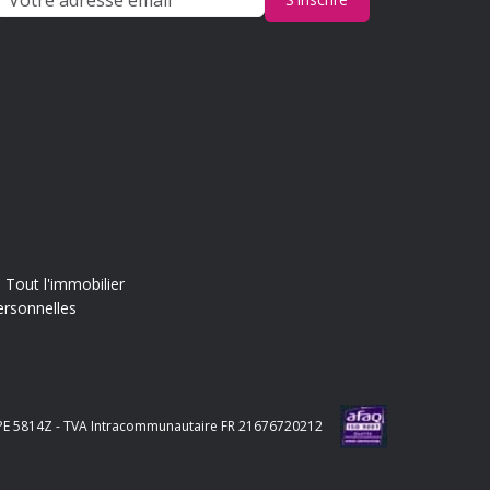
Tout l'immobilier
ersonnelles
e APE 5814Z - TVA Intracommunautaire FR 21676720212