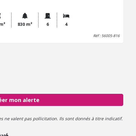
ement, une chambre avec salle d'eau privative, wc; -Etage:
r, trois chambres, salle de bains, lingerie, wc. Préau attenant.
 m²
830 m²
6
4
Réf : 56005-816
éer mon alerte
ne valent pas pollicitation. Ils sont donnés à titre indicatif.
Avé