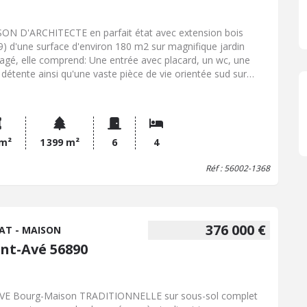
ON D'ARCHITECTE en parfait état avec extension bois
9) d'une surface d'environ 180 m2 sur magnifique jardin
agé, elle comprend: Une entrée avec placard, un wc, une
e détente ainsi qu'une vaste pièce de vie orientée sud sur
asse et jardin prolongée par une belle cuisine. Deux chambres
 placards et une salle d'eau avec wc En rez-de-jardin: salle
u ,wc, vaste pièce détente et chambre En annexe: Garage et
ier Assainissement raccordé au tout-à-l'égoût COUP DE
UR
 m²
1 399 m²
6
4
Réf : 56002-1368
376 000 €
AT - MAISON
int-Avé 56890
VE Bourg-Maison TRADITIONNELLE sur sous-sol complet