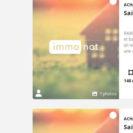
ACH
Sa
RARE
et b
un v
une 
comm
et w
Jar
148
7 photos
ACH
Sa