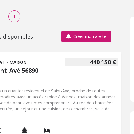
1
s disponibles
Créer mon alerte
440 150 €
AT - MAISON
int-Avé 56890
 un quartier résidentiel de Saint-Avé, proche de toutes
odités avec un accès rapide à Vannes, maison des années
vec de beaux volumes comprenant : - Au rez-de-chaussée :
entrée, un séjour et une cuisine, deux chambres, salle de
 et WC. - A l'étage : 3 chambres, une salle d'eau, un grenier.
ous-sol complet permettant de garer 2 voitures et nombreux
ements Chauffage au gaz de ville Jardin de 950 m² Prix
raires inclus: 440 150 EUR TTC (425 000 EUR + 15 150 EUR