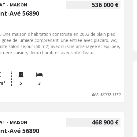
536 000 €
AT - MAISON
int-Avé 56890
-Une maison d'habitation construite en 2002 de plain pied
aignée de lumière comprenant: une entrée avec placard, wc,
aste salon séjour (60 m2) avec cuisine aménagée et équipée,
arrière-cuisine, deux chambres avec salle d'eau
unicante, une suite parentale avec placards, salle de bain
c Chauffage gaz de ville chaudière neuve Garage double
din paysagé ENVIRONNEMENT CALME ET VERDOYANT
 m²
5
3
Réf : 56002-1532
468 900 €
AT - MAISON
int-Avé 56890