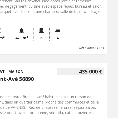
renant: -au rez-de-chaussée accès jardin et terrasse:
ée, dégagement, cuisine avec espace repas, bureau et salon
parquet avec balcon , une chambre, salle de bain, wc -étage:
ambres, une salle d'eau avec wc -sous-sol: buanderie, cave,
rras, garage Terrasse bois et jardin clos sans vis-à-vis
MERCES ET ECOLES A PIEDS
 m²
473 m²
6
4
Réf : 56002-1573
435 000 €
AT - MAISON
int-Avé 56890
on de 1990 offrant 114m² habitables sur un terrain de
2 dans un quartier calme proche des commerces et de la
ique de VANNES: -Rez-de-chaussée : entrée, séjour-salon,
asse ouest avec store banne, véranda, cuisine ouverte
agée et équipée, cellier, cave à vin, garage avec grenier de