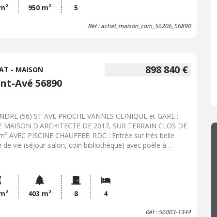
raires) Pour toutes informations contacter l'Office Notarial
 m²
950 m²
5
e GUILLEMENOT, à SAINT AVE, 2 rue Pierre Le Nouail.
Réf : achat_maison_com_56206_56890
7.60.80.82 06.19.43.34.71
898 840 €
AT - MAISON
int-Avé 56890
NDRE (56) ST AVE PROCHE VANNES CLINIQUE et GARE :
IE MAISON D'ARCHITECTE DE 2017, SUR TERRAIN CLOS DE
m² AVEC PISCINE CHAUFFEE: RDC : Entrée sur très belle
e de vie (séjour-salon, coin bibliothèque) avec poêle à
ulés, le tout donnant sur une terrasse en bois, couverte +
e banne, jardin clos de murs , cuisine am-équipée donnant
terrasse, wc/lave-mains, bureau, salon télévision, dressing, 1
e chambre/salle d'eau privative et sortie terrasse - ETAGE :
anine à usage de salle de jeux avec grande baie donnant
 m²
403 m²
8
4
terrasse, 1 ch/parquet/dressing/salle d'eau/wc (accès
Réf : 56003-1344
asse), 1 ch/parquet/placard (accès terrasse), 1