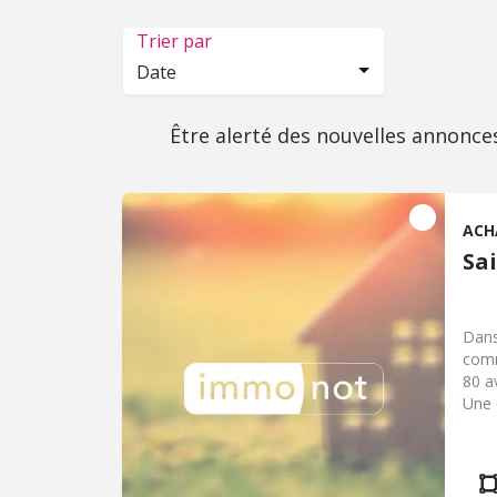
Trier par
Date
Être alerté des nouvelles annonce
ACH
Sa
Dans
comm
80 a
Une 
bain
Un s
rang
hono