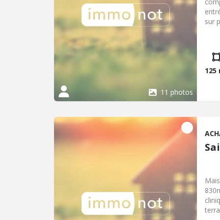
comp
entr
sur 
3 ch
déba
COM
125
11 photos
ACH
Sa
Mais
830m
clin
terr
amén