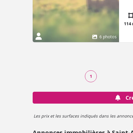
rang
palie
114
6 photos
1
Cr
Les prix et les surfaces indiqués dans les annonces 
Annonces immobilières à Saint-