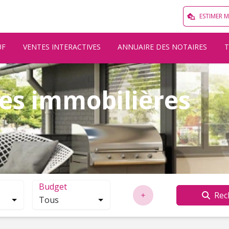
ESTIMER 
UF
VENTES INTERACTIVES
ANNUAIRE DES NOTAIRES
es immobilières
Budget
Rec
Tous
localisation. Cliquez pour ouvrir la modale de recherche.