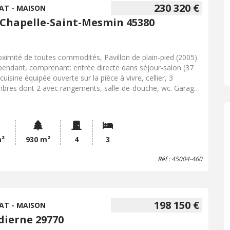
rnisation à prévoir et installation électrique non conforme.
230 320 €
AT - MAISON
t une maison offrant de belles possibilités, parfaite pour un
 Chapelle-Saint-Mesmin 45380
et de rénovation dans un secteur recherché pour son
sibilité.
oximité de toutes commodités, Pavillon de plain-pied (2005)
pendant, comprenant: entrée directe dans séjour-salon (37
cuisine équipée ouverte sur la pièce à vivre, cellier, 3
bres dont 2 avec rangements, salle-de-douche, wc. Garage
nant et communiquent avec la maison. Abri de jardin.
ffage électrique (radiateurs caloporteurs). Diagnostic
gétique: Classe "D". Vaste jardin sans aucun vis-à-vis.
m²
930 m²
4
3
Réf : 45004-460
198 150 €
AT - MAISON
dierne 29770