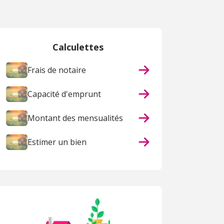
 page
Calculettes
Frais de notaire
Capacité d'emprunt
Montant des mensualités
Estimer un bien