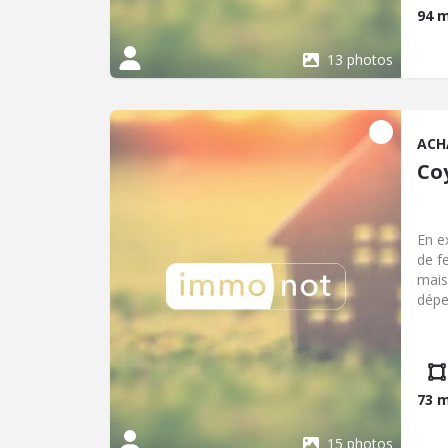
94 
13 photos
ACH
Co
En e
de f
mais
dépe
de 8
m², 
disp
d'acc
des 
73 
15 photos