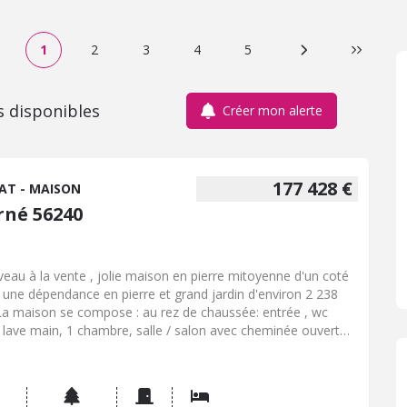
1
2
3
4
5
Page suivante
Dernière
s disponibles
Créer mon alerte
177 428 €
AT - MAISON
rné 56240
eau à la vente , jolie maison en pierre mitoyenne d'un coté
 une dépendance en pierre et grand jardin d'environ 2 238
La maison se compose : au rez de chaussée: entrée , wc
 lave main, 1 chambre, salle / salon avec cheminée ouvert
la cuisine. Etage 1 : couloir desservant 2 chambres, salle de
 avec wc, autre pièce. grenier au dessus. chauffage
trique/ cheminée ouverte . assainissement fosse septique