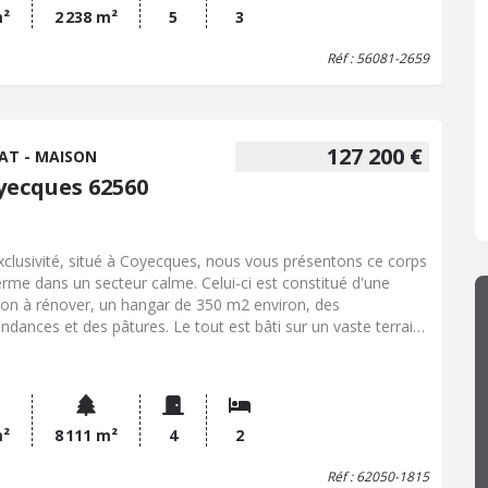
m²
2 238 m²
5
3
Réf : 56081-2659
127 200 €
AT - MAISON
yecques 62560
xclusivité, situé à Coyecques, nous vous présentons ce corps
erme dans un secteur calme. Celui-ci est constitué d'une
on à rénover, un hangar de 350 m2 environ, des
ndances et des pâtures. Le tout est bâti sur un vaste terrain
 111 m². L'habitation se compose d'une pièce de vie de 23,7
de deux chambres, d'une salle d'eau et d'un grenier. Le bien
ose également d'une cave, et d'un stationnement permettant
ueillir plusieurs véhicules. A visiter rapidement.... Idéal pour
chevaux par exemple...
m²
8 111 m²
4
2
Réf : 62050-1815