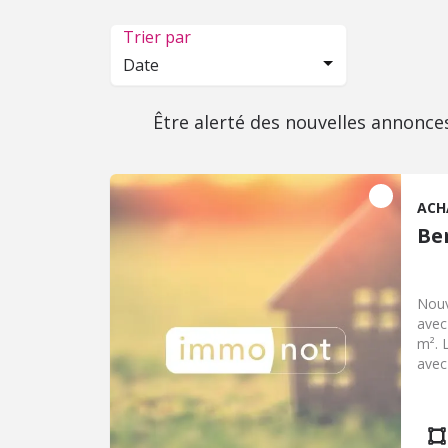
Trier par
Date
Être alerté des nouvelles annonce
ACH
Be
Nouv
avec
m². 
avec
sur 
bain
élec
NC.