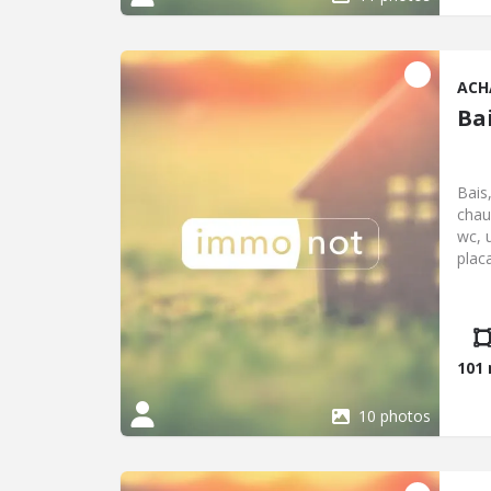
ACH
Ba
Bais
chau
wc, 
plac
caba
net 
négo
101
10 photos