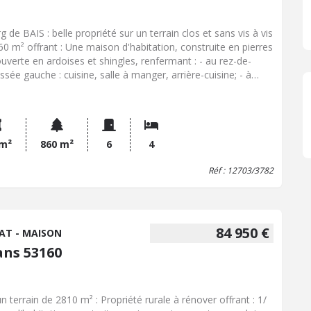
 de BAIS : belle propriété sur un terrain clos et sans vis à vis
60 m² offrant : Une maison d'habitation, construite en pierres
ouverte en ardoises et shingles, renfermant : - au rez-de-
ssée gauche : cuisine, salle à manger, arrière-cuisine; - à
ge : WC, salle d'eau (douche à l'italienne, bidet, lavabo), trois
bres. Grenier au-dessus/ Cave en dessous avec chaudière.
 et jardin En côté droit sous même pan de toiture : petit
ment renfermant séjour avec meuble évier, une chambre,
e d'eau (avec lavabo, WC, bac de douche) En face : véranda
 m²
860 m²
6
4
 garage en dessous. Bûcher construit en bois et couvert en
Réf : 12703/3782
s. Prix net vendeur : 130.000,00 EUR + 5.000,00 EUR
oraires de négociation)
84 950 €
AT - MAISON
ans 53160
un terrain de 2810 m² : Propriété rurale à rénover offrant : 1/