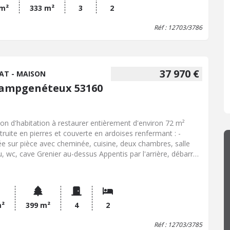
 m²
333 m²
3
2
Réf : 12703/3786
37 970 €
AT - MAISON
ampgenéteux 53160
on d'habitation à restaurer entièrement d'environ 72 m²
truite en pierres et couverte en ardoises renfermant : -
ée sur pièce avec cheminée, cuisine, deux chambres, salle
u, wc, cave Grenier au-dessus Appentis par l'arrière, débarras
arage Le tout sur un terrain de 399 m² Prix net vendeur :
00,00 EUR + 2.970,00 EUR (honoraires de négociation) Les
rmations sur les risques auxquels ce bien est exposé sont
onibles sur le site Géorisques : "www.georisques.gouv.fr
m²
399 m²
4
2
Réf : 12703/3785