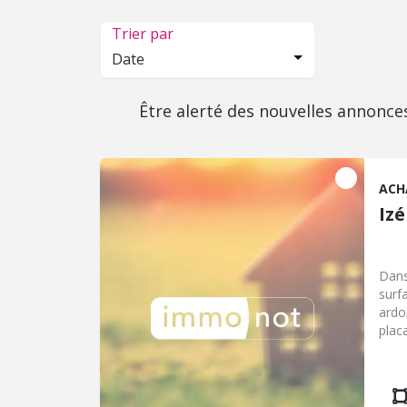
Trier par
Date
Être alerté des nouvelles annonce
ACH
Izé
Dans
surf
ardo
plac
A l'
dess
couv
3.96