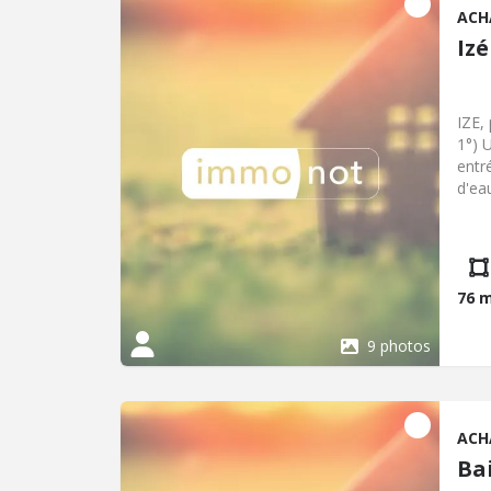
ACH
Izé
IZE, 
1°) 
entr
d'ea
dépe
Cour
4.60
76 
9 photos
ACH
Ba