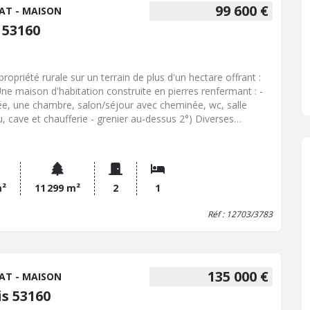
99 600 €
AT - MAISON
 53160
propriété rurale sur un terrain de plus d'un hectare offrant :
Une maison d'habitation construite en pierres renfermant : -
ée, une chambre, salon/séjour avec cheminée, wc, salle
u, cave et chaufferie - grenier au-dessus 2°) Diverses
ndances : grange, garage, anciennes soues, deux hangars
, terrain et parcelle de pré Prix net vendeur : 95.000,00 EUR +
0,00 EUR (honoraires de négociation)
m²
11 299 m²
2
1
Réf : 12703/3783
135 000 €
AT - MAISON
is 53160