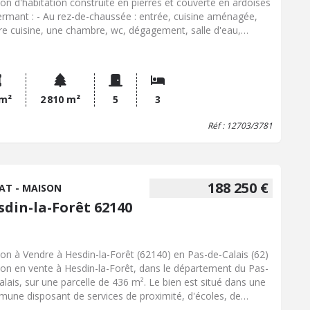
on d'habitation construite en pierres et couverte en ardoises
ermant : - Au rez-de-chaussée : entrée, cuisine aménagée,
ère cuisine, une chambre, wc, dégagement, salle d'eau,
n/séjour et cave - A l'étage : palier desservant wc, deux
bres et grenier 2/ Diverses dépendances : ancienne étable,
enne écurie, anciennes soues, abri, garage et ancienne
herie (en mauvais état) Jardin potager, cour et terrain Prix
vendeur : 80.000,00 EUR + 4.950,00 EUR (honoraires de
 m²
2 810 m²
5
3
ciation)
Réf : 12703/3781
188 250 €
AT - MAISON
sdin-la-Forêt 62140
on à Vendre à Hesdin-la-Forêt (62140) en Pas-de-Calais (62)
on en vente à Hesdin-la-Forêt, dans le département du Pas-
alais, sur une parcelle de 436 m². Le bien est situé dans une
une disposant de services de proximité, d'écoles, de
erces, d'une gare et d'un centre-ville. Cette maison de 127