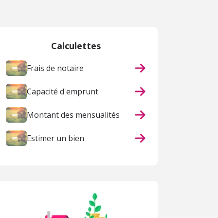
 page
Calculettes
Frais de notaire
Capacité d'emprunt
Montant des mensualités
Estimer un bien