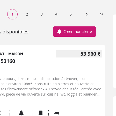
1
2
3
4
5
Page suivante
Dernière
s disponibles
Créer mon alerte
53 960 €
AT - MAISON
 53160
 le bourg d'Ize : maison d'habitation à rénover, d'une
ace d'environ 108m², construite en pierres et couverte en
ises fibro-ciment offrant : - Au rez-de-chaussée : entrée avec
ard, pièce de vie ouverte sur cuisine, wc, loggia et buanderie -
étage : palier, deux chambres, salle de bain et wc Grenier au-
us Terrain à l'arrière avec dépendance en parpaings et
ert en tôles Puits Prix net net vendeur : 50.000,00 EUR +
0,00EUR (honoraires de négociation)