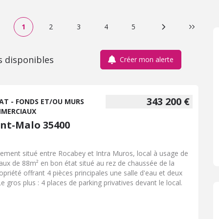
1
2
3
4
5
Page suivante
Dernière
s disponibles
Créer mon alerte
343 200 €
AT - FONDS ET/OU MURS
MERCIAUX
int-Malo 35400
lement situé entre Rocabey et Intra Muros, local à usage de
aux de 88m² en bon état situé au rez de chaussée de la
opriété offrant 4 pièces principales une salle d'eau et deux
e gros plus : 4 places de parking privatives devant le local.