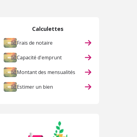
 page
Calculettes
Frais de notaire
Capacité d'emprunt
Montant des mensualités
Estimer un bien