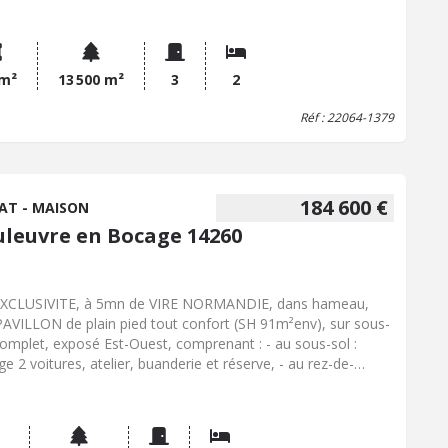
 WC, garage. - A l'étage : grand palier à usage de bureau,
bre, salle de douches, WC. Dépendance attenante en
res sous ardoises Dépendance en pierres sous ardoises. Petit
ar en pierres sous ardoises avec appentis attenant en
 m²
13 500 m²
3
2
ture bois sous tôles. Puits. Vergers. Parcelle de terre.
Réf : 22064-1379
184 600 €
AT - MAISON
uleuvre en Bocage 14260
XCLUSIVITE, à 5mn de VIRE NORMANDIE, dans hameau,
AVILLON de plain pied tout confort (SH 91m²env), sur sous-
complet, exposé Est-Ouest, comprenant : - au sous-sol :
ge 2 voitures, atelier, buanderie et réserve, - au rez-de-
ssée : un hall d'entrée, une cuisine, un séjour - salon
neux, 3 chambres, une salle d'eau, WC, et grenier
ageable. Terrasse, cour, verger, jardin et terrain avec
ndance pour atelier de jardin, l'ensemble d'une superficie de