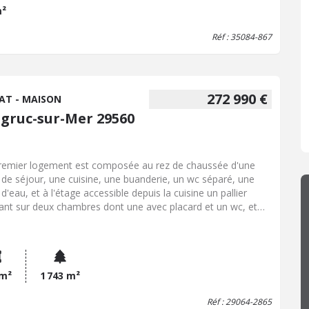
m²
Réf : 35084-867
272 990 €
AT - MAISON
lgruc-sur-Mer 29560
remier logement est composée au rez de chaussée d'une
e de séjour, une cuisine, une buanderie, un wc séparé, une
 d'eau, et à l'étage accessible depuis la cuisine un pallier
ant sur deux chambres dont une avec placard et un wc, et
ssible depuis le salon, une mezzanine donnant accès à une
sième chambre. Le second logement, attenant, et ouvrant sur
ignon, est composé d'une pièce avec coin cuisine, une salle
u -wc, et à l'étage une chambre mansardée. Terrain contigu.
e parcelle non attenante. Accès à pied à la plage de Trez
 m²
1 743 m²
ec
Réf : 29064-2865