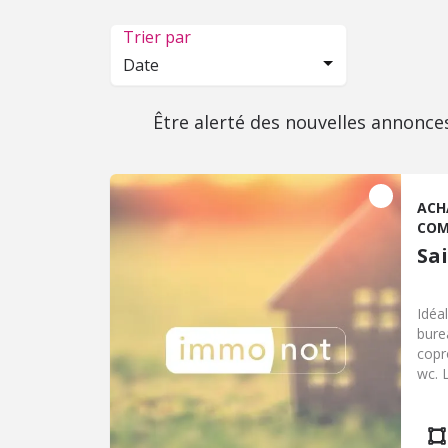
Trier par
Date
Être alerté des nouvelles annonce
ACH
COM
Sa
Idéa
bure
copr
wc. L