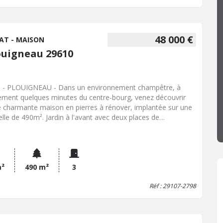
48 000 €
AT - MAISON
ouigneau 29610
 - PLOUIGNEAU - Dans un environnement champêtre, à
ement quelques minutes du centre-bourg, venez découvrir
e charmante maison en pierres à rénover, implantée sur une
elle de 490m². Jardin à l'avant avec deux places de
ionnement et un puit.
m²
490 m²
3
Réf : 29107-2798