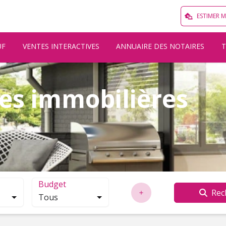
ESTIMER 
UF
VENTES INTERACTIVES
ANNUAIRE DES NOTAIRES
es immobilières
Budget
Rec
Tous
localisation. Cliquez pour ouvrir la modale de recherche.