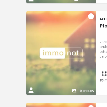
ACH
Pl
2360
seul
cett
parc
stat
80 
10 photos