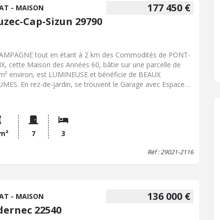
177 450 €
AT - MAISON
uzec-Cap-Sizun 29790
AMPAGNE tout en étant à 2 km des Commodités de PONT-
X, cette Maison des Années 60, bâtie sur une parcelle de
m² environ, est LUMINEUSE et bénéficie de BEAUX
MES. En rez-de-jardin, se trouvent le Garage avec Espace
ferie et Buanderie, la Cuisine d'Été, le Cellier. L'étage offre
Cuisine Aménagée ouvrant sur la Salle à Manger, 2
bres, Salle d'Eau, WC sous combles une Chambre, un
au et 2 Greniers complètent l'ensemble. Jardin. Terrain
pendant de 340 m². Le Centre de PONT-CROIX à 2 km offre
 m²
7
3
es les commodités (commerces, restaurants, cafés, services
Réf : 29021-2116
anté, artisans, marché hebdomadaire, ...) Les RIVES du
N à 2,5 km réservent quant à elles de belles balades.
ERNE est à 10 mn en voiture, DOUARNENEZ à 11 mn, le
re de QUIMPER à 1/2 heure.
136 000 €
AT - MAISON
dernec 22540