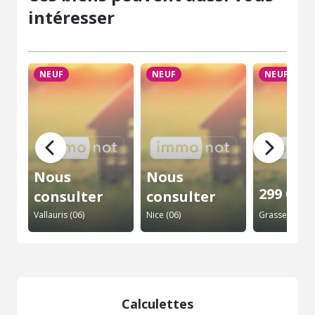
intéresser
NEUF
NEUF
NEUF
Nous
Nous
299 000 
consulter
consulter
Vallauris (06)
Nice (06)
Grasse (06)
Calculettes