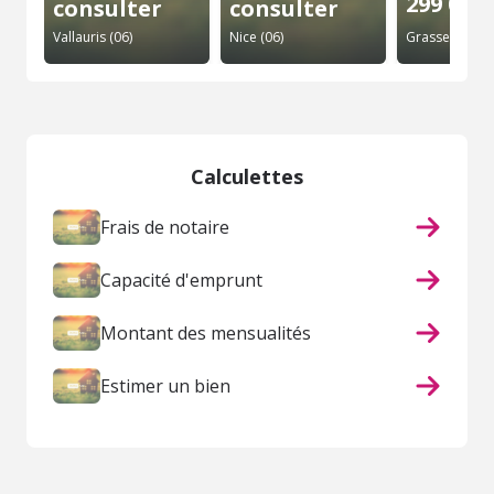
299 000 
consulter
consulter
Vallauris (06)
Nice (06)
Grasse (06)
Calculettes
Frais de notaire
Capacité d'emprunt
Montant des mensualités
Estimer un bien