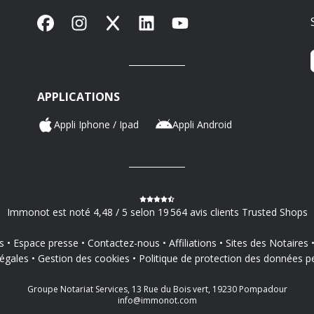
Facebook
Instagram
X
LinkedIn
YouTube
APPLICATIONS
Appli Iphone / Ipad
Appli Android
Immonot est noté 4,48 / 5 selon 19 564 avis clients Trusted Shops
s
Espace presse
Contactez-nous
Affiliations
Sites des Notaires
égales
Gestion des cookies
Politique de protection des données p
Groupe Notariat Services, 13 Rue du Bois vert, 19230 Pompadour
info@immonot.com