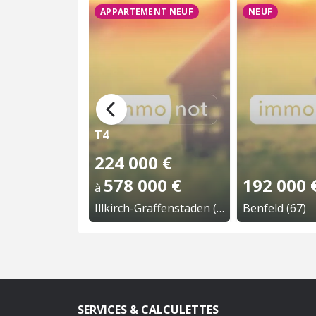
APPARTEMENT NEUF
NEUF
T4
224 000 €
578 000 €
192 000 
à
Illkirch-Graffenstaden (67)
Benfeld (67)
SERVICES & CALCULETTES