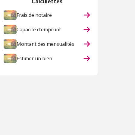
Calculettes
Frais de notaire
Capacité d'emprunt
Montant des mensualités
Estimer un bien