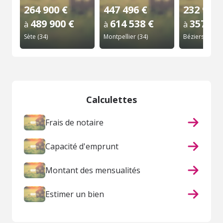
264 900 €
447 496 €
232 900 
489 900 €
614 538 €
357 90
à
à
à
Sète (34)
Montpellier (34)
Béziers (34)
Calculettes
Frais de notaire
Capacité d'emprunt
Montant des mensualités
Estimer un bien