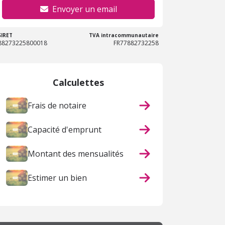
Envoyer un email
SIRET
TVA intracommunautaire
88273225800018
FR77882732258
Calculettes
Frais de notaire
Capacité d'emprunt
Montant des mensualités
Estimer un bien