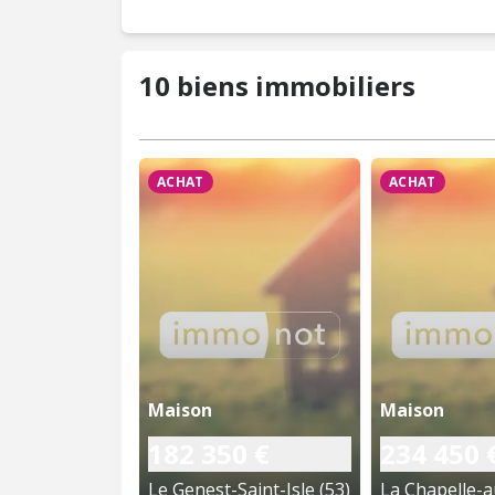
10 biens immobiliers
ACHAT
ACHAT
Maison
Maison
182 350 €
234 450 
Le Genest-Saint-Isle (53)