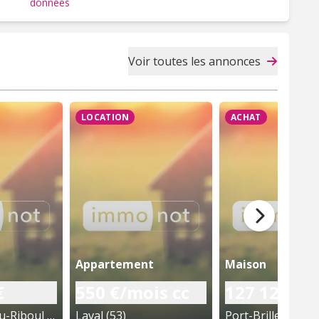
données
Voir toutes les annonces
LOCATION
ACHAT
Appartement
Maison
€
550 €/mois cc
127 124 €
La Chapelle-au-Riboul (53)
Laval (53)
Port-Brillet (53)