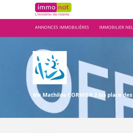
L'immobilier des notaires
ANNONCES IMMOBILIÈRES
IMMOBILIER NE
Me Mathilde CORMIER 2 bis place des