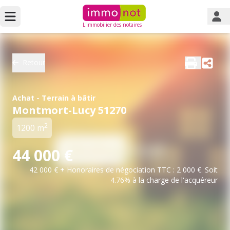
L'immobilier des notaires
Retour
Achat - Terrain à bâtir
Montmort-Lucy 51270
2
1200 m
44 000 €
42 000 € + Honoraires de négociation TTC : 2 000 €. Soit
4.76% à la charge de l'acquéreur