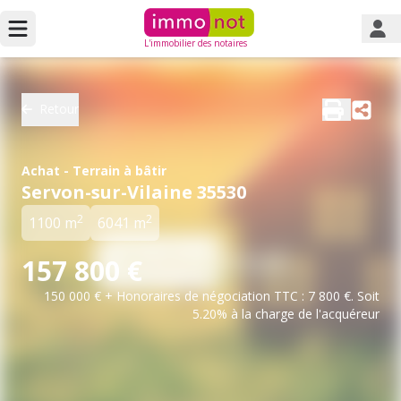
L'immobilier des notaires
Retour
Achat - Terrain à bâtir
Servon-sur-Vilaine 35530
2
2
1100 m
6041 m
157 800 €
150 000 € + Honoraires de négociation TTC : 7 800 €. Soit
5.20% à la charge de l'acquéreur