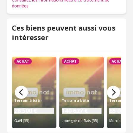
données
Ces biens peuvent aussi vous
intéresser
ACHAT
ACHAT
ACHAT
Terrain à bâtir
Terrain à bâtir
Terrain à bâ
28 500 €
140 627 €
85 000 €
Gaël (35)
Louvigné-de-Bais (35)
Mordelles (35