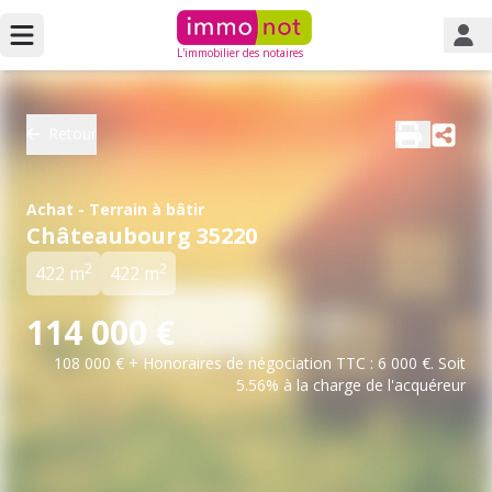
L'immobilier des notaires
Retour
Achat - Terrain à bâtir
Châteaubourg 35220
2
2
422 m
422 m
114 000 €
108 000 € + Honoraires de négociation TTC : 6 000 €. Soit
5.56% à la charge de l'acquéreur