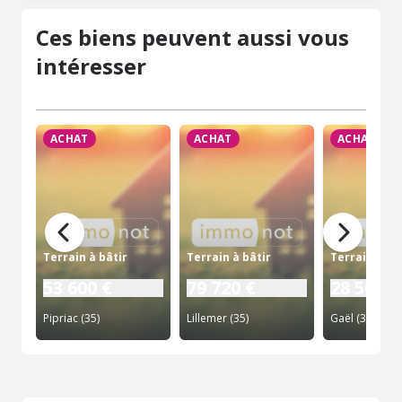
Ces biens peuvent aussi vous
intéresser
ACHAT
ACHAT
ACHAT
Terrain à bâtir
Terrain à bâtir
Terrain à bâ
53 600 €
79 720 €
28 500 €
Pipriac (35)
Lillemer (35)
Gaël (35)