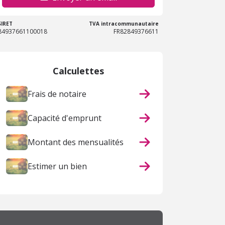
SIRET
TVA intracommunautaire
84937661100018
FR82849376611
Calculettes
Frais de notaire
Capacité d'emprunt
Montant des mensualités
Estimer un bien