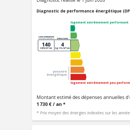
Diagnostic réalisé le 1 juin 2026
Diagnostic de performance énergétique (DP
logement extrêmement performant
consommation
émissions
(énergie primaire)
140
4
kWh/m²/an
kg CO₂/m²/an
passoire
énergétique
logement extrêmement peu perform
Montant estimé des dépenses annuelles d'
1 730 € / an *
* Prix moyen des énergies indexées sur les ann