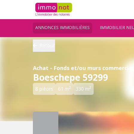
L'immobilier des notaires
ANNONCES IMMOBILIÈRES
IMMOBILIER NE
Retour
Achat - Fonds et/ou murs commerciau
Boeschepe 59299
2
2
8 pièces
61 m
330 m