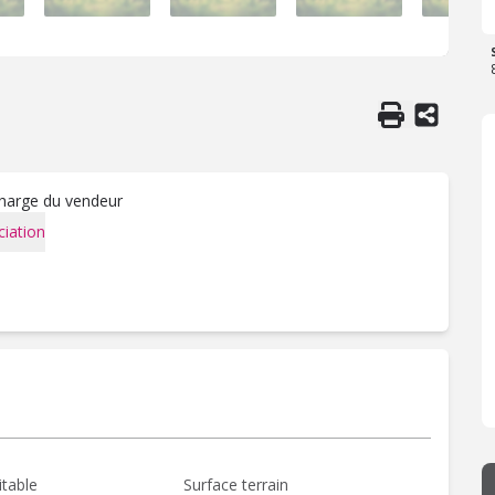
charge du vendeur
iation
itable
Surface terrain