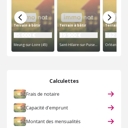
Terrain à bâtir
Terrain à bâtir
Terrain à bâ
85 000 €
39 900 €
162 200 
Meung-sur-Loire (45)
Saint-Hilaire-sur-Puiseaux (45)
Orléans (45)
Calculettes
Frais de notaire
Capacité d'emprunt
Montant des mensualités