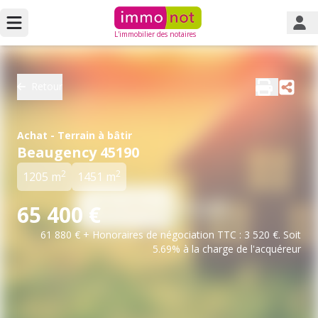
L'immobilier des notaires
Retour
Achat - Terrain à bâtir
Beaugency 45190
2
2
1205 m
1451 m
65 400 €
61 880 € + Honoraires de négociation TTC : 3 520 €. Soit
5.69% à la charge de l'acquéreur