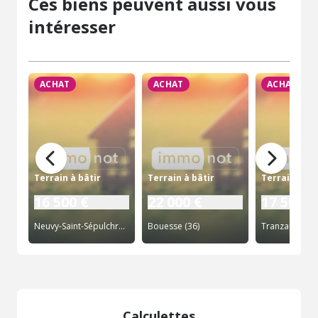
Ces biens peuvent aussi vous
intéresser
ACHAT
ACHAT
ACHAT
Terrain à bâtir
Terrain à bâtir
Terrain à bâ
16 500 €
22 000 €
17 500 €
Neuvy-Saint-Sépulchre (36)
Bouesse (36)
Tranzault (36)
Calculettes