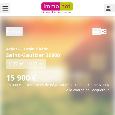
L'immobilier des notaires
Retour
Achat - Terrain à bâtir
Saint-Gaultier 36800
2
2
1137 m
1137 m
15 900 €
15 000 € + Honoraires de négociation TTC : 900 €. Soit 6.00%
à la charge de l'acquéreur