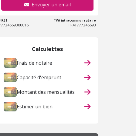
Envoyer un email
SIRET
TVA intracommunautaire
77734669300016
FR41777346693
Calculettes
Frais de notaire
Capacité d'emprunt
Montant des mensualités
Estimer un bien