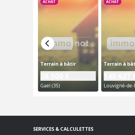
ACHAT
ACHAT
Terrain à bâtir
Terrain à bât
28 500 €
140 627 
Gaël (35)
Louvigné-de-B
SERVICES & CALCULETTES