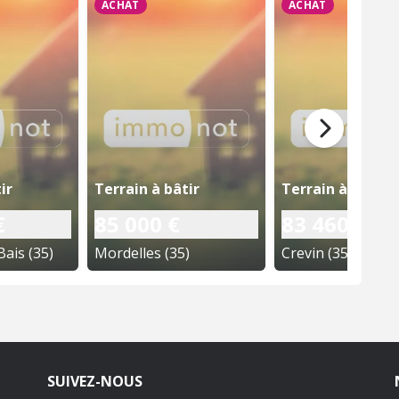
ACHAT
ACHAT
ir
Terrain à bâtir
Terrain à bâtir
€
85 000 €
83 460 €
ais (35)
Mordelles (35)
Crevin (35)
SUIVEZ-NOUS