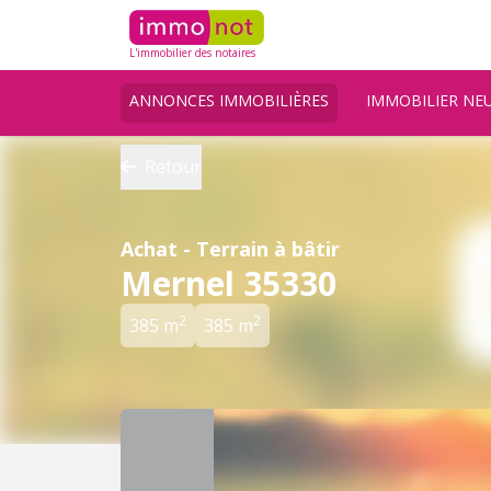
L'immobilier des notaires
ANNONCES IMMOBILIÈRES
IMMOBILIER NE
Retour
Achat - Terrain à bâtir
Mernel 35330
2
2
385 m
385 m