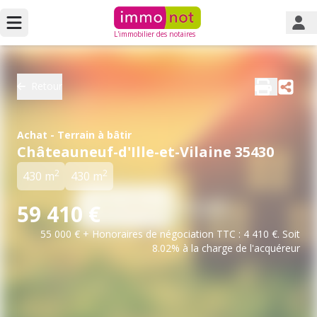
L'immobilier des notaires
Retour
Achat - Terrain à bâtir
Châteauneuf-d'Ille-et-Vilaine 35430
2
2
430 m
430 m
59 410 €
55 000 € + Honoraires de négociation TTC : 4 410 €. Soit
8.02% à la charge de l'acquéreur