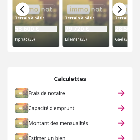
Terrain à bâtir
Terrain à bâtir
Terrain à bâ
53 600 €
79 720 €
28 500 €
Pipriac (35)
Lillemer (35)
Gaël (35)
Calculettes
Frais de notaire
Capacité d'emprunt
Montant des mensualités
Estimer un bien