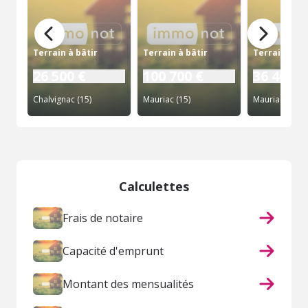
Terrain à bâtir
Terrain à bâtir
Terrain à bâ
26 500 €
100 700 €
36 400 €
Chalvignac (15)
Mauriac (15)
Mauriac (15)
Calculettes
Frais de notaire
Capacité d'emprunt
Montant des mensualités