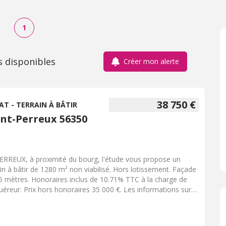
1
s disponibles
Créer mon alerte
38 750 €
AT - TERRAIN À BÂTIR
int-Perreux 56350
ERREUX, à proximité du bourg, l'étude vous propose un
ain à bâtir de 1280 m² non viabilisé. Hors lotissement. Façade
5 mètres. Honoraires inclus de 10.71% TTC à la charge de
quéreur. Prix hors honoraires 35 000 €. Les informations sur
risques auxquels ce bien est exposé sont disponibles sur le
 Géorisques : georisques.gouv.fr.