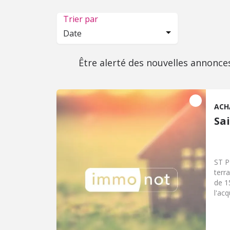
Trier par
Date
Être alerté des nouvelles annonce
ACH
Sa
ST P
terr
de 1
l'ac
les 
site