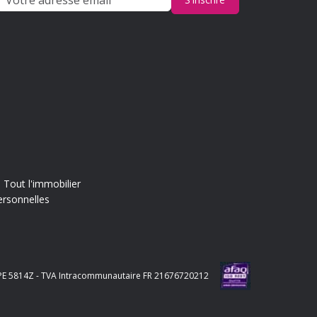
Tout l'immobilier
ersonnelles
e APE 5814Z - TVA Intracommunautaire FR 21676720212