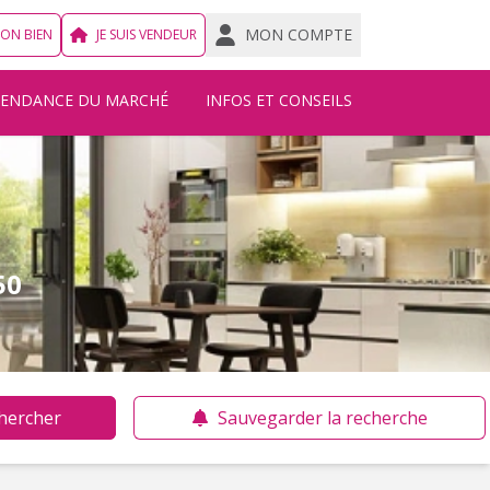
MON COMPTE
MON BIEN
JE SUIS VENDEUR
TENDANCE DU MARCHÉ
INFOS ET CONSEILS
50
hercher
Sauvegarder la recherche