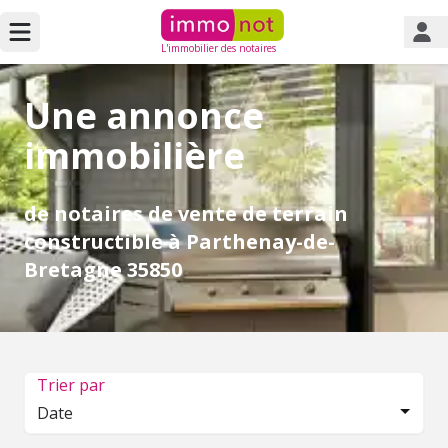
L'immobilier des notaires
Une annonce
immobilière
de notaires de vente de terrain
constructible à Parthenay-de-
Bretagne 35850
Trier par
Date