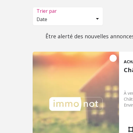
Trier par
Date
Être alerté des nouvelles annonce
ACH
Ch
À ve
Chât
Envi