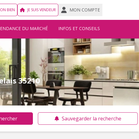
MON COMPTE
MON BIEN
JE SUIS VENDEUR
TENDANCE DU MARCHÉ
INFOS ET CONSEILS
elais 35210
hercher
Sauvegarder la recherche