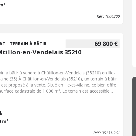
 m²
Réf : 1004300
69 800 €
AT - TERRAIN À BÂTIR
âtillon-en-Vendelais 35210
ain à bâtir à vendre à Châtillon-en-Vendelais (35210) en Ille-
laine (35) À Châtillon-en-Vendelais (35210), un terrain à bâtir
est proposé à la vente. Situé en Ille-et-Vilaine, ce bien offre
surface cadastrale de 1 000 m². Le terrain est accessible
is la voirie communale et bénéficie d'un environnement
entiel. La viabilisation et le raccordement aux différents
aux (eau potable, électricité, assainissement) sont à la
ge des acquéreurs. Contactez notre office notarial pour
nir de plus amples renseignements sur ce terrain à bâtir à
0 m²
re à Châtillon-en-Vendelais.
Réf : 35131-261