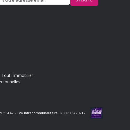
Tout l'immobilier
ersonnelles
e APE 5814Z - TVA Intracommunautaire FR 21676720212