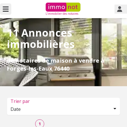
L'immobilier des notaires
11 Annonces
immobilières
de notaires de maison à vendre à
Forges-les-Eaux 76440
Trier par
Date
1