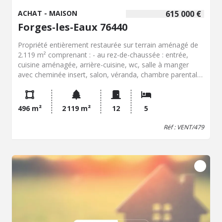
ACHAT - MAISON
615 000 €
Forges-les-Eaux 76440
Propriété entièrement restaurée sur terrain aménagé de
2.119 m² comprenant : - au rez-de-chaussée : entrée,
cuisine aménagée, arrière-cuisine, wc, salle à manger
avec cheminée insert, salon, véranda, chambre parentale
avec dressing, salle d'eau avec wc et spa, salle de bains,
bureau, salle de jeux, buanderie, chaufferie, salle de sport,
- au 1er étage : mezzanine desservant 3 chambres, une
496 m²
2 119 m²
12
5
salle d'eau, un wc, 2 pièces aménageables en chambre,
chauffage central au fuel, garages attenants (possibilité
Réf : VENT/479
de rentrer 3 voitures)