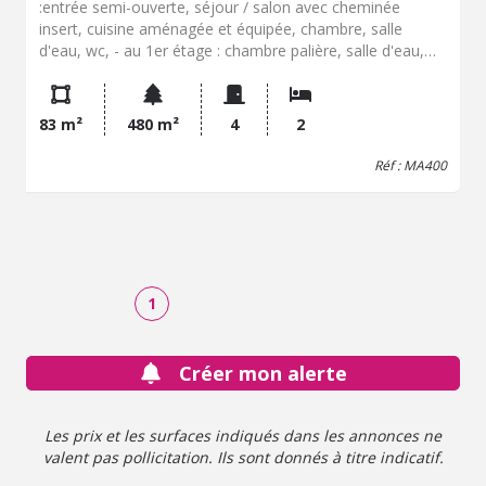
:entrée semi-ouverte, séjour / salon avec cheminée
insert, cuisine aménagée et équipée, chambre, salle
d'eau, wc, - au 1er étage : chambre palière, salle d'eau,
grenier aménageable (possibilité chambre), garage
attenant, terrasse, bûcher jardin 480 m²
83 m²
480 m²
4
2
Réf : MA400
1
Créer mon alerte
Les prix et les surfaces indiqués dans les annonces ne
valent pas pollicitation. Ils sont donnés à titre indicatif.