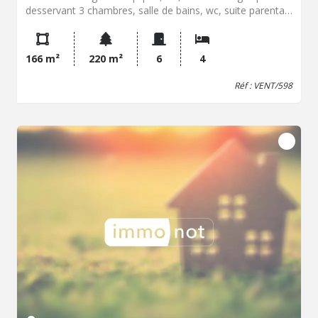
desservant 3 chambres, salle de bains, wc, suite parentale
ave salle d'eau et dressing, Grenier aménageable, Cour,
dépendances, garage, cave
166 m²
220 m²
6
4
Réf : VENT/598