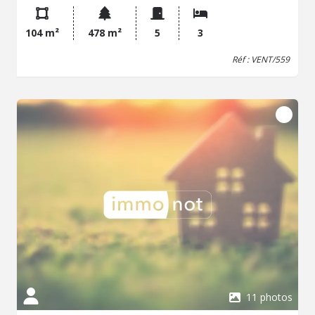
électrique, cave, appentis, dépendance, Terrain 478 m²
104 m²
478 m²
5
3
Réf : VENT/559
11 photos