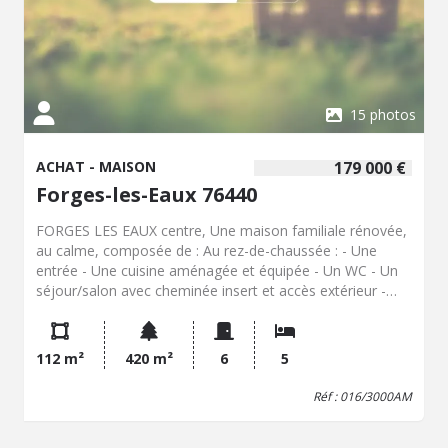
15 photos
ACHAT - MAISON
179 000 €
Forges-les-Eaux 76440
FORGES LES EAUX centre, Une maison familiale rénovée,
au calme, composée de : Au rez-de-chaussée : - Une
entrée - Une cuisine aménagée et équipée - Un WC - Un
séjour/salon avec cheminée insert et accès extérieur -
Une salle de douche récente avec placard et double
vasque - Deux petites "chambres" pouvant facilement Au
premier étage : - Une grande chambre avec arrivée et
112 m²
420 m²
6
5
évacuation d'eau pour créer une salle d'eau - Une grande
chambre - Une chambre avec placard en enfilade
Réf : 016/3000AM
Huisserie double vitrage PVC avec volets roulants
manuels (volet roulant électrique sur portes) Chauffage