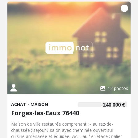
électrique Tout à l'égout Un garage accolé accessible par
la cuisine avec évier et une buanderie carrelée Un garage
indépendant avec électricité Une terrasse carrelée Une
cave avec cumulus et adoucisseur Un abri jardin en bois
Jardin devant et derrière la maison sans vis à vis Contact :
Anouk MINIER 07.85.44.14.03. Les informations sur les
risques auxquels ce bien est exposé sont disponibles sur
le site Géorisques: www.georisques.gouv.fr - Classe
énergie : D - Classe climat : B - Montant estimé des
dépenses annuelles d'énergie pour un usage standard :
1410 à 1950 € (base 2021) - Prix Hon. Négo Inclus : 179
000 € dont 4,07% Hon. Négo TTC charge acq. Prix Hors
Hon. Négo :172 000 € - Réf : 016/3000AM
12 photos
ACHAT - MAISON
240 000 €
Forges-les-Eaux 76440
Maison de ville restaurée comprenant : - au rez-de-
chaussée : séjour / salon avec cheminée ouvert sur
cuisine aménagée et équipée, wc, - au 1er étage : palier