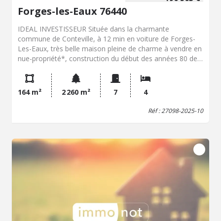
Forges-les-Eaux 76440
IDEAL INVESTISSEUR Située dans la charmante
commune de Conteville, à 12 min en voiture de Forges-
Les-Eaux, très belle maison pleine de charme à vendre en
nue-propriété*, construction du début des années 80 de
164m² habitables, comprenant : Au rez-de-chaussée : une
entrée principale sur un séjour/salle à manger de 60m²
environ, avec poêle à bois, une cuisine, un cellier avec
164 m²
2 260 m²
7
4
trappe d'accès sur une pièce, une buanderie, un jardin
d'hiver en accès sur l'extérieur, un bureau, un WC. A
Réf : 27098-2025-10
l'étage : un palier avec placards desservant quatre
chambres dont deux en enfilade et une salle d'eau.
Chauffage électrique et bois. Beau jardin clos avec double
garage, grenier au-dessus et bûcher. *La vente en nue-
propriété est une vente d'une partie de la propriété d'un
bien, permettant au propriétaire de garder l'usage du bien
jusqu'à son décès (usufruit). L'acquéreur deviendra
pleinement propriétaire au décès des vendeurs. Cette
réserve d'usufruit justifie la minoration du prix de vente.