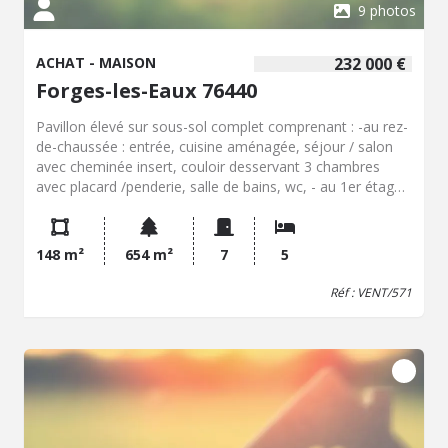
9 photos
ACHAT - MAISON
232 000 €
Forges-les-Eaux 76440
Pavillon élevé sur sous-sol complet comprenant : -au rez-
de-chaussée : entrée, cuisine aménagée, séjour / salon
avec cheminée insert, couloir desservant 3 chambres
avec placard /penderie, salle de bains, wc, - au 1er étage :
palier / couloir desservant 2 chambres, une salle d'eau
avec wc, un grenier aménageable, chauffage central au
gaz de ville Terrain 654 m²
148 m²
654 m²
7
5
Réf : VENT/571