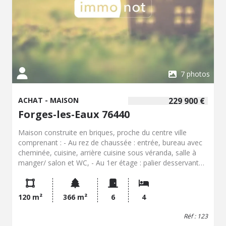
7 photos
ACHAT - MAISON
229 900 €
Forges-les-Eaux 76440
Maison construite en briques, proche du centre ville
comprenant : - Au rez de chaussée : entrée, bureau avec
cheminée, cuisine, arrière cuisine sous véranda, salle à
manger/ salon et WC, - Au 1er étage : palier desservant
WC, salle de bains et 3 chambres, - Au 2ème étage : palier
desservant chambre et 2 greniers, Jardin, garage, cave,
dépendance divisée en buanderie et bûcher.
120 m²
366 m²
6
4
Réf : 123