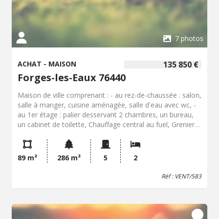
7 photos
ACHAT - MAISON
135 850 €
Forges-les-Eaux 76440
Maison de ville comprenant : - au rez-de-chaussée : salon,
salle à manger, cuisine aménagée, salle d'eau avec wc, -
au 1er étage : palier desservant 2 chambres, un bureau,
un cabinet de toilette, Chauffage central au fuel, Grenier
sur le tout aménageable, cellier et remise attenantes,
cave sous partie, Garage indépendant Terrain 286 m²
89 m²
286 m²
5
2
Réf : VENT/583