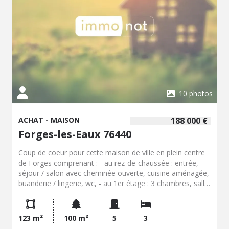
10 photos
ACHAT - MAISON
188 000 €
Forges-les-Eaux 76440
Coup de coeur pour cette maison de ville en plein centre
de Forges comprenant : - au rez-de-chaussée : entrée,
séjour / salon avec cheminée ouverte, cuisine aménagée,
buanderie / lingerie, wc, - au 1er étage : 3 chambres, salle
de bains avec baignoire et douche, wc, - au 2ème étage :
grenier aménagé en chambre, Terrasse, dépendance,
123 m²
100 m²
5
3