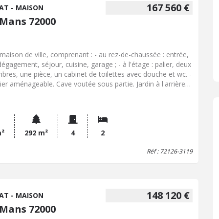
167 560 €
AT - MAISON
 Mans 72000
maison de ville, comprenant : - au rez-de-chaussée : entrée,
dégagement, séjour, cuisine, garage ; - à l'étage : palier, deux
bres, une pièce, un cabinet de toilettes avec douche et wc. -
ier aménageable. Cave voutée sous partie. Jardin à l'arrière
 terrasse pavée et dépendances à usage d'atelier et
ferie.
m²
292 m²
4
2
Réf : 72126-3119
148 120 €
AT - MAISON
 Mans 72000