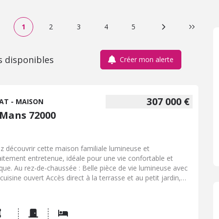
1
2
3
4
5
Page suivante
Dernière
s disponibles
Créer mon alerte
307 000 €
AT - MAISON
 Mans 72000
z découvrir cette maison familiale lumineuse et
aitement entretenue, idéale pour une vie confortable et
ique. Au rez-de-chaussée : Belle pièce de vie lumineuse avec
cuisine ouvert Accès direct à la terrasse et au petit jardin,
aits pour vos moments de détente Une chambre de plain-
 avec cabinet de douche WC indépendant Buanderie et accès
ct au garage À l'étage : Trois belles chambres , une salle de
s, un wc , un coin grenier , nombreux placards. Les + :