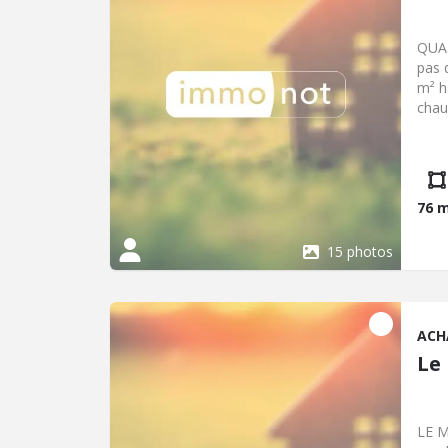
QUAR
pas 
m² h
chau
salo
avec
tabl
76 
15 photos
ACH
Le
LE M