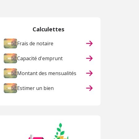
 page
Calculettes
Frais de notaire
Capacité d'emprunt
Montant des mensualités
Estimer un bien