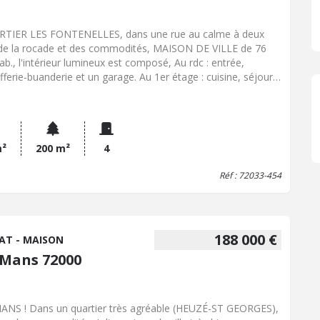
TIER LES FONTENELLES, dans une rue au calme à deux
de la rocade et des commodités, MAISON DE VILLE de 76
ab., l'intérieur lumineux est composé, Au rdc : entrée,
fferie-buanderie et un garage. Au 1er étage : cuisine, séjour-
n et WC. A l'étage : 3 chambres et salle d'eau. Terrain clos
 une cave sous une partie. Chauffage central au gaz de ville,
eau électrique refait. VISITE SUR RDV.
m²
200 m²
4
Réf : 72033-454
188 000 €
AT - MAISON
 Mans 72000
ANS ! Dans un quartier très agréable (HEUZÉ-ST GEORGES),