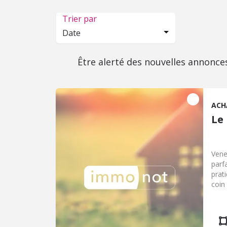
Trier par
Date
Être alerté des nouvelles annonce
ACH
Le
Vene
parf
prat
coin 
parf
pied
dire
bain