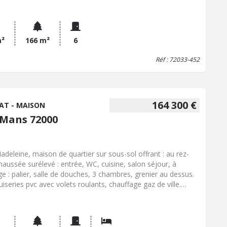
arking devant le garage). - A l'étage : 3 chambres, bureau et
e d'eau avec WC. - Dans les combles : une grande pièce
agée. Terrasse et jardinet. Chauffage central au gaz de ville.
tres PVC avec volets roulants électriques, tableaux
m²
166 m²
6
triques refaits. DANS UNE RUE CALME ! Pour plus de
Réf : 72033-452
eignements n'hésitez pas à me contacter.
164 300 €
AT - MAISON
 Mans 72000
adeleine, maison de quartier sur sous-sol offrant : au rez-
haussée surélevé : entrée, WC, cuisine, salon séjour, à
age : palier, salle de douches, 3 chambres, grenier au dessus.
iseries pvc avec volets roulants, chauffage gaz de ville.
ge au sous-sol avec buanderie, jardin clos exposé Ouest,
elle de 190 m² au cadastre.