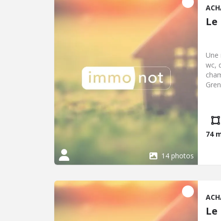
ACH
Le
Une 
wc, 
cham
Gren
avec
chauf
74 
14 photos
ACH
Le