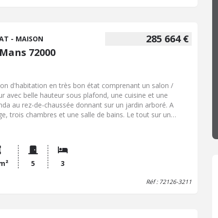
 du garage donnant sur le jardin directement. Chauffage
ral au gaz de ville. COUP DE COEUR ASSURÉ ! Rare à le vente
te sur rdv. Pour plus de renseignements n'hésitez pas à me
acter.
285 664 €
AT - MAISON
 Mans 72000
on d'habitation en très bon état comprenant un salon /
ur avec belle hauteur sous plafond, une cuisine et une
nda au rez-de-chaussée donnant sur un jardin arboré. A
age, trois chambres et une salle de bains. Le tout sur un
ain de 540m², un sous sol total et deux garages et un grenier
ageable.
 m²
5
3
Réf : 72126-3211