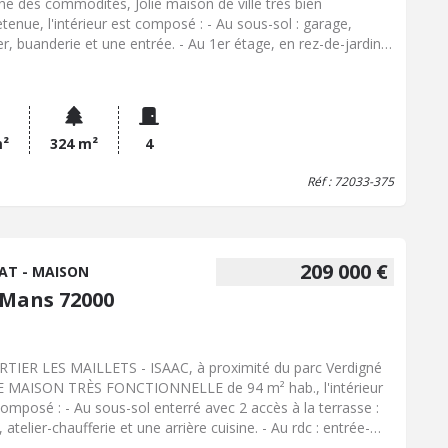
he des commodités, Jolie maison de ville très bien
etenue, l'intérieur est composé : - Au sous-sol : garage,
er, buanderie et une entrée. - Au 1er étage, en rez-de-jardin :
ine ouverte sur le séjour, salon, une pièce de 11 m²
sibilité de faire une chambre, actuellement elle est ouverte
le séjour), sdb et wc. - Au 2ème étage : 2 chambres et salle
u avec wc. Terrain arboré de 324 m². Chauffage central au
de ville. COUP COEUR ASSURÉ ! N'hésitez pas à me
m²
324 m²
4
acter pour plus de renseignements. Visite sur RDV.
Réf : 72033-375
209 000 €
AT - MAISON
 Mans 72000
TIER LES MAILLETS - ISAAC, à proximité du parc Verdigné
E MAISON TRÈS FONCTIONNELLE de 94 m² hab., l'intérieur
composé : - Au sous-sol enterré avec 2 accès à la terrasse :
 atelier-chaufferie et une arrière cuisine. - Au rdc : entrée-
oir, séjour-salon, cuisine aménagée, WC et un garage (place