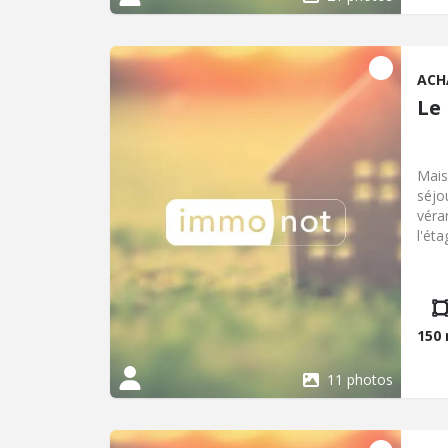
fond
cent
Visi
cont
ACH
Le
Mais
séjo
véra
l'ét
terr
amén
150
11 photos