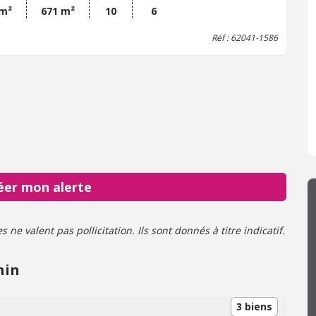
 m²
671 m²
10
6
Réf : 62041-1586
éer mon alerte
ne valent pas pollicitation. Ils sont donnés à titre indicatif.
hin
3 biens