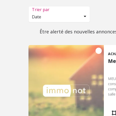
Trier par
Date
Être alerté des nouvelles annonce
ACH
Me
MEUR
cons
comp
sall
: 3 
pass
tout 