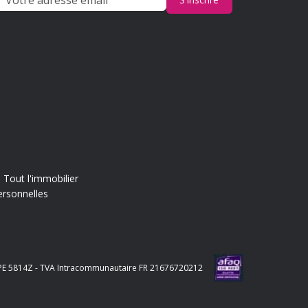
Tout l'immobilier
ersonnelles
e APE 5814Z - TVA Intracommunautaire FR 21676720212