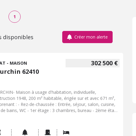
1
s disponibles
Créer mon alerte
302 500 €
AT - MAISON
urchin 62410
CHIN- Maison à usage d'habitation, individuelle,
truction 1948, 200 m² habitable, érigée sur et avec 671 m²,
renant : - Rez-de-chaussée : Entrée, séjour, salon, cuisine,
e de bains, WC - 1er étage : 3 chambres, bureau - 2ème étage
chambres, dressing - Jardin, terrasse, garage 2 voitures,
age sur le côté. - Chauffage : Gaz de ville - Assainissement :
à l'égout. - Visite sur RDV.