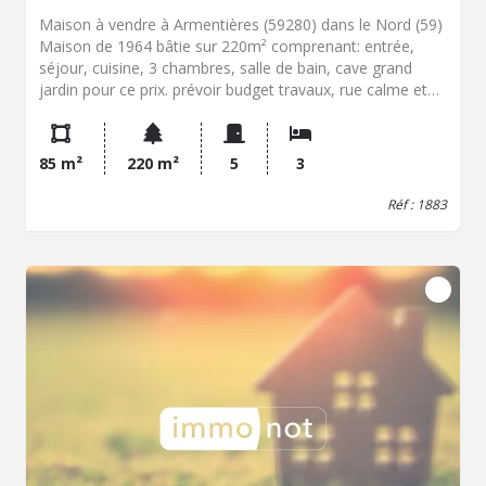
Maison à vendre à Armentières (59280) dans le Nord (59)
Maison de 1964 bâtie sur 220m² comprenant: entrée,
séjour, cuisine, 3 chambres, salle de bain, cave grand
jardin pour ce prix. prévoir budget travaux, rue calme et
agréable secteur LEO LAGRANGE / MARC SANGNIER
Contactez notre office notarial pour obtenir de plus
amples renseignements sur cette maison à vendre en
85 m²
220 m²
5
3
EXCLUSIVITE à Armentières.
Réf : 1883