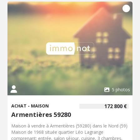
informations sur les risques auxquels ce bien est exposé
sont disponibles sur le site Géorisques :
www.géorisques.gouv.fr. Contacter Gaelle BOUQUET 06
86 81 79 57 pour plus de renseignements et les visites. La
SAS "BELLE NOTAIRES" Notaires à BAILLEUL (Nord),
Grand Place , numéro 13
5 photos
ACHAT - MAISON
172 800 €
Armentières 59280
Maison à vendre à Armentières (59280) dans le Nord (59)
Maison de 1968 située quartier Léo Lagrange
comprenant: entrée, salon séjour, cuisine, 3 chambres,