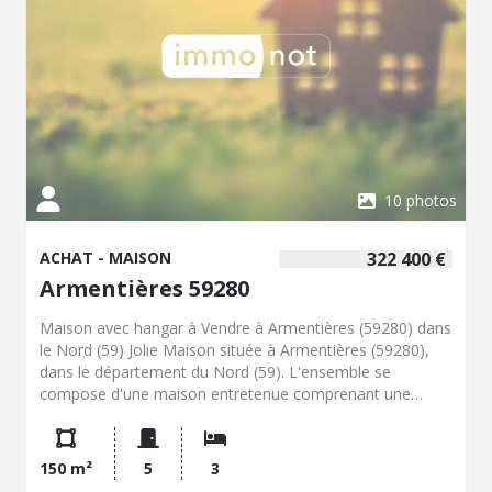
avec des axes de circulation permettant de rejoindre les
communes voisines et l'agglomération lilloise. Cette
maison à vendre à Armentières peut correspondre à un
projet d'achat pour une résidence principale ou pour un
investissement, dans un secteur desservi par les
transports et les services de la commune. Contactez
notre office notarial pour obtenir de plus amples
renseignements sur cette maison à vendre à Armentières.
10 photos
ACHAT - MAISON
322 400 €
Armentières 59280
Maison avec hangar à Vendre à Armentières (59280) dans
le Nord (59) Jolie Maison située à Armentières (59280),
dans le département du Nord (59). L'ensemble se
compose d'une maison entretenue comprenant une
entrée, un salon-séjour d'environ 34 m², une cuisine
équipée d'environ 16 m², trois chambres, un bureau, un
grenier aménageable, une salle de bains, et une cave. Le
150 m²
5
3
bien dispose d'un hangar attenant d'environ 220 m²,