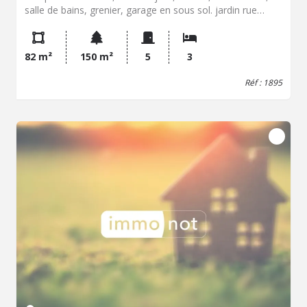
salle de bains, grenier, garage en sous sol. jardin rue
calme, proximités écoles et centre ville . Armentières est
une commune du Nord située à proximité de la
métropole lilloise. La ville dispose de services publics,
82 m²
150 m²
5
3
d'établissements scolaires, de commerces de proximité
et de lignes de bus. Elle bénéficie également d'un accès
Réf : 1895
aux axes de circulation du secteur et à des équipements
de la vie quotidienne. Contactez notre office notarial pour
obtenir de plus amples renseignements sur maison à
vendre à Armentières.