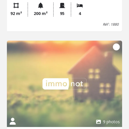
92 m²
200 m²
95
4
Réf : 1880
9 photos