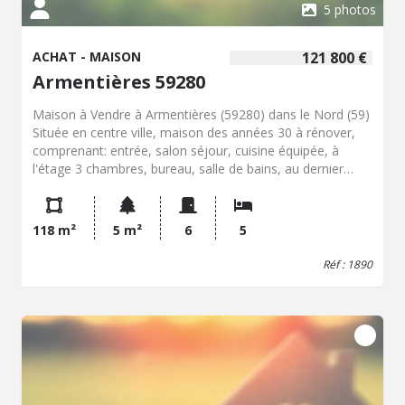
5 photos
ACHAT - MAISON
121 800 €
Armentières 59280
Maison à Vendre à Armentières (59280) dans le Nord (59)
Située en centre ville, maison des années 30 à rénover,
comprenant: entrée, salon séjour, cuisine équipée, à
l'étage 3 chambres, bureau, salle de bains, au dernier
étage grand grenier aménageable, possibilité de créer 2
chambres supplémentaires soit 5 chambres au total.
GARAGE, cour couverte. Elle se situe dans un secteur
118 m²
5 m²
6
5
disposant de bus, d'écoles, de commerces, de la gare, de
services et d'un centre-ville accessible. La commune
Réf : 1890
d'Armentières se trouve dans un environnement urbain
avec accès aux transports, aux équipements du quotidien
et aux principaux services de la ville. Armentières bénéficie
d'une gare, de lignes de bus, d'établissements scolaires,
de commerces et de services de proximité. Le centre-ville
permet d'accéder aux principaux commerces et aux
équipements utiles au quotidien. La commune est située
dans le Nord, à proximité de Lille et de la frontière belge,