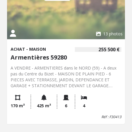
13 photos
ACHAT - MAISON
255 500 €
Armentières 59280
A VENDRE - ARMENTIERES dans le NORD (59) - A deux
pas du Centre du Bizet - MAISON DE PLAIN PIED - 6
PIECES AVEC TERRASSE, JARDIN, DEPENDANCE ET
GARAGE + STATIONNEMENT DEVANT LE GARAGE.
Surface cadastrale : 425 m²- Exposition SUD - Surface
habitable : 170 m²- 6 Pièces. Cette MAISON offre de très
beau volumes par son bel espace SALON-SEJOUR de 65
170 m²
425 m²
6
4
m² donnant sur les extérieurs, ainsi qu'une grande
CUISINE aménagée de 24 m², 4 CHAMBRES , SALLE DE
Réf : F30413
BAIN avec douche et baignoire. Equipements : Chauffage
central gaz, électrique et cheminée Insert bois. Les