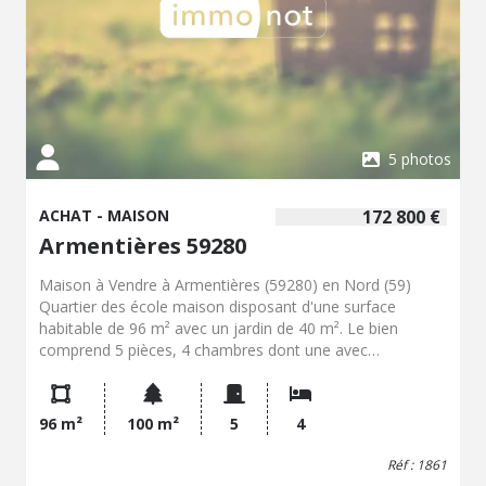
implantées sur la commune. Les informations sur les
risques auxquels ce bien est exposé sont disponibles sur
le site Géorisques : www.georisques.gouv.fr. Contactez
notre office notarial pour obtenir de plus amples
renseignements sur maison à vendre EN EXCLUSIVITE à
Armentières.
5 photos
ACHAT - MAISON
172 800 €
Armentières 59280
Maison à Vendre à Armentières (59280) en Nord (59)
Quartier des école maison disposant d'une surface
habitable de 96 m² avec un jardin de 40 m². Le bien
comprend 5 pièces, 4 chambres dont une avec
mezzanine, offrant un espace fonctionnel pour une
famille ou un groupe de colocataires. La construction
date de 1930,. La localisation de cette propriété permet
96 m²
100 m²
5
4
un accès facile aux transports en commun, notamment
des lignes de bus. Les établissements scolaires se
Réf : 1861
trouvent à proximité, facilitant ainsi la vie quotidienne des