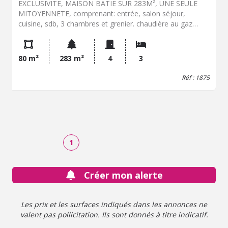
EXCLUSIVITE, MAISON BATIE SUR 283M², UNE SEULE
MITOYENNETE, comprenant: entrée, salon séjour,
cuisine, sdb, 3 chambres et grenier. chaudière au gaz
neuve, prévoir travaux. bon secteur calme et recherché à
deux pas du centre commercial "Carrefour" et du centre
ville, des écoles se trouvent à deux pas. Contactez notre
80 m²
283 m²
4
3
office notarial pour obtenir de plus amples
renseignements sur cette maison à vendre en
Réf : 1875
EXCLUSIVITE à Armentières.
1
Créer mon alerte
Les prix et les surfaces indiqués dans les annonces ne
valent pas pollicitation. Ils sont donnés à titre indicatif.