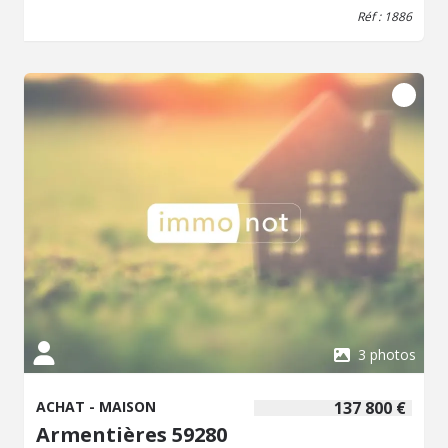
comprenant un bureau d'environ 30 m² et offrant la
Réf : 1886
possibilité d'extension. Accès à la gare situé à proximité
(environ 5 minutes), facilitant les déplacements vers Lille.
La maison est implantée dans une rue calme
d'Armentières. Les informations sur les risques auxquels
ce bien est exposé sont disponibles sur le site Géorisques
: www.georisques.gouv.fr. Contactez notre office notarial
pour obtenir de plus amples renseignements sur cette
maison à vendre
3 photos
ACHAT - MAISON
137 800 €
Armentières 59280