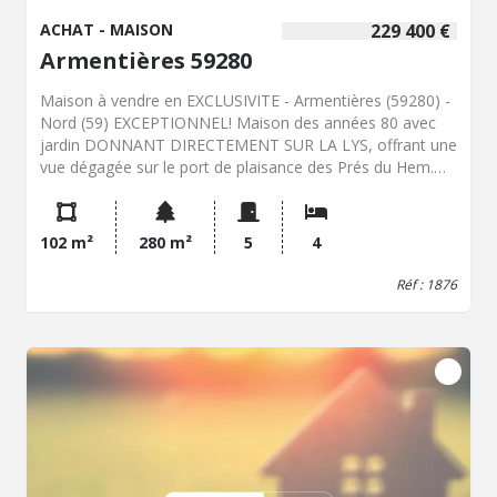
ACHAT - MAISON
229 400 €
Armentières 59280
Maison à vendre en EXCLUSIVITE - Armentières (59280) -
Nord (59) EXCEPTIONNEL! Maison des années 80 avec
jardin DONNANT DIRECTEMENT SUR LA LYS, offrant une
vue dégagée sur le port de plaisance des Prés du Hem.
Accès privilégié aux berges, adapté notamment aux
amateurs de pêche ou d'activités nautiques, à deux pas
du centre-ville d'Armentières. L'habitation propose une
102 m²
280 m²
5
4
surface de 102 m² sur un terrain de 280 m² et comprend
un salon séjour avec accès jardin, une cuisine équipée,
Réf : 1876
quatre chambres dont une non aménagée (grenier).
GARAGE ET PARKING À proximité immédiate se trouvent
des lignes de bus, des établissements scolaires et de
nombreux services. La commune est desservie par la
ligne TER Hauts-de-France reliant Lille et Dunkerque, ainsi
que par l'autoroute A25. Marché hebdomadaire,
équipements sportifs, associations culturelles et base de
loisirs des Prés du Hem figurent parmi les points d'intérêt
locaux. Plusieurs écoles du primaire au lycée sont