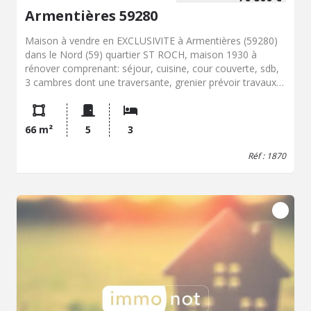
Armentières 59280
Maison à vendre en EXCLUSIVITE à Armentières (59280)
dans le Nord (59) quartier ST ROCH, maison 1930 à
rénover comprenant: séjour, cuisine, cour couverte, sdb,
3 cambres dont une traversante, grenier prévoir travaux
Le bien se situe sur la commune d'Armentières, à
proximité des services et équipements du quotidien. La
ville dispose de bus, d'établissements scolaires, de
66 m²
5
3
commerces, d'une gare, de services et d'un centre-ville
accessibles selon la localisation du bien dans la
Réf : 1870
commune. Ces éléments peuvent faciliter les
déplacements, l'accès aux écoles et l'organisation des
activités de la vie courante. Contactez notre office
notarial pour obtenir de plus amples renseignements sur
maison à vendre EN EXCLUSIVITE à Armentières.