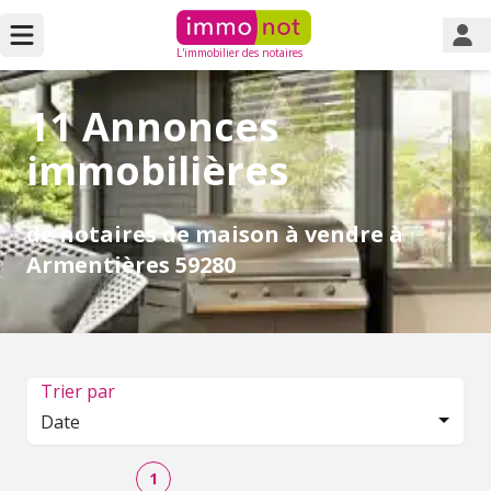
L'immobilier des notaires
11 Annonces
immobilières
de notaires de maison à vendre à
Armentières 59280
Trier par
Date
1