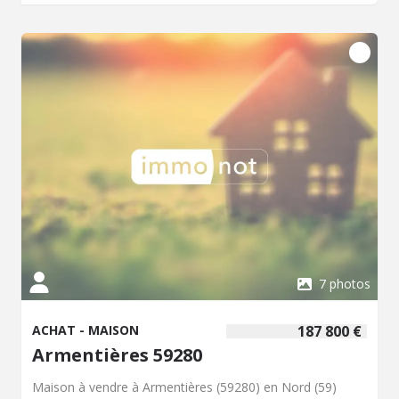
familles. Les commerces et services sont également
accessibles, ce qui rend la vie pratique. Le centre-ville
d'Armentières, avec ses différentes offres, est à courte
distance, offrant ainsi un cadre de vie dynamique. Le prix
de vente est fixé à 172800 euros. Pour obtenir de plus
amples renseignements sur cette maison à vendre à
Armentières, contactez notre office notarial.
7 photos
ACHAT - MAISON
187 800 €
Armentières 59280
Maison à vendre à Armentières (59280) en Nord (59)