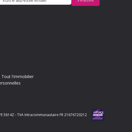
Tout l'immobilier
ersonnelles
e APE 5814Z - TVA Intracommunautaire FR 21676720212