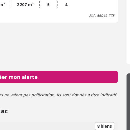
 m²
2 207 m²
5
4
Réf : 56049-773
éer mon alerte
ne valent pas pollicitation. Ils sont donnés à titre indicatif.
iac
8 biens