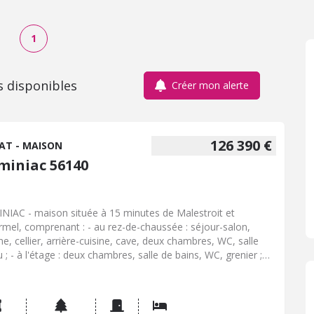
1
s disponibles
Créer mon alerte
126 390 €
AT - MAISON
miniac 56140
NIAC - maison située à 15 minutes de Malestroit et
rmel, comprenant : - au rez-de-chaussée : séjour-salon,
ne, cellier, arrière-cuisine, cave, deux chambres, WC, salle
 ; - à l'étage : deux chambres, salle de bains, WC, grenier ;
ndances : hangar, garage avec four à pains, abri de jardin,
ier, remise. Jardin de 2207 m² avec puits. Locataire en place
nnant un loyer mensuel de 600 €/mois.