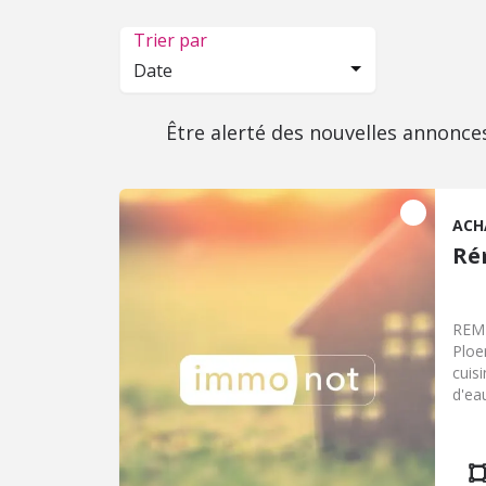
Trier par
Date
Être alerté des nouvelles annonce
ACH
Ré
REMI
Ploe
cuisi
d'eau
Dépe
atel
moye