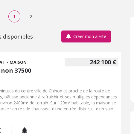
1
2
s disponibles
Créer mon alerte
242 100 €
AT - MAISON
inon 37500
minutes du centre ville de Chinon et proche de la route de
s, bâtisse ancienne à rafraichir et ses multiples dépendances
environ 2400m² de terrain. Sur 129m² habitable, la maison se
ose : en rez de chaussée, d'une entrée distincte, d'un salon
 cheminée de 28m², une cuisine de 16m², salle d'eau, wc, un
au, une buanderie équipée d'une douche. En demi étage
rieur, vous trouverez une dégagement avec placard
ervant 4 chambres d'environ 11m² à 12m². Possibilité