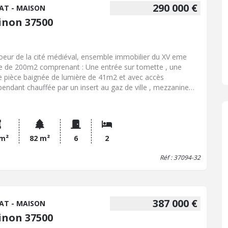
290 000 €
AT - MAISON
inon 37500
oeur de la cité médiéval, ensemble immobilier du XV eme
le de 200m2 comprenant : Une entrée sur tomette , une
e pièce baignée de lumière de 41m2 et avec accès
pendant chauffée par un insert au gaz de ville , mezzanine
evant sur le dessus, wc (local commercial possible). Au 1er
e, grand séjour sur parquet de 62 m2 accompagné d'une
ine aménagée et équipée, chauffée également par insert au
de ville Au 2eme étage, chambre de 14m2 et studio de
. Cave en sous-sol de 46m2 Multiples possibilités pour ce
 m²
82 m²
6
2
ment historique , activité professionnelle ou maison
Réf : 37094-32
ipale.
387 000 €
AT - MAISON
inon 37500