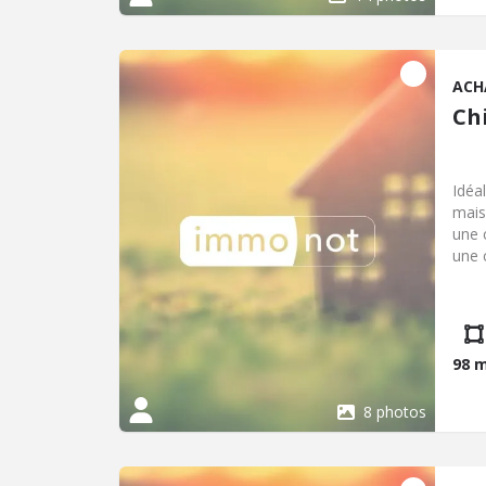
ACH
Ch
Idéa
mais
une 
une 
d'ea
quel
98 
8 photos