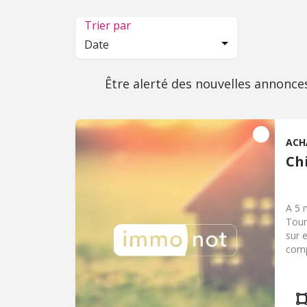
Trier par
Date
Être alerté des nouvelles annonce
ACH
Ch
A 5 
Tour
sur 
comp
avec
bure
supe
dess