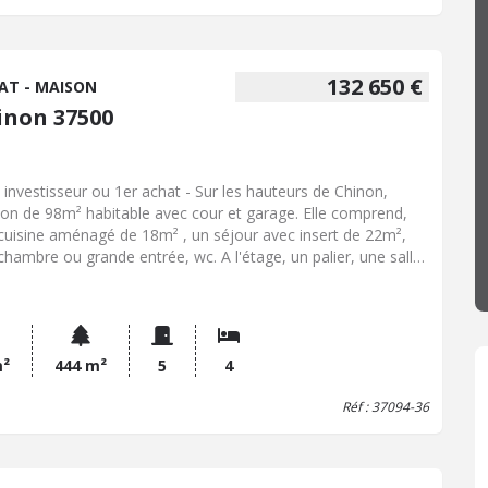
132 650 €
AT - MAISON
inon 37500
l investisseur ou 1er achat - Sur les hauteurs de Chinon,
on de 98m² habitable avec cour et garage. Elle comprend,
cuisine aménagé de 18m² , un séjour avec insert de 22m²,
chambre ou grande entrée, wc. A l'étage, un palier, une salle
u, 3 chambres dont 2 avec placards. Garage non attenant de
ques mètres. Exposition Sud-Ouest . Taxe foncière : 945€
m²
444 m²
5
4
Réf : 37094-36