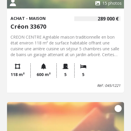
15 photos
ACHAT - MAISON
289 000 €
Créon 33670
CREON CENTRE Agréable maison traditionnelle en bon
état environ 118 m² de surface habitable offrant une
cuisine une arrière cuisine un séjour 5 chambres une salle
de bains un garage attenant at un jardin arboré. Certes
quelques travaux de remises au normes et de
modernisation sont nécessaires (peuvent être fait dans
un second temps) mais vous serez séduits par sa
118 m²
600 m²
5
5
situation proche de toutes les commodités écoles collège
et lycée.
Réf : 045/1221