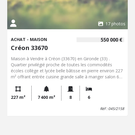
17 photos
ACHAT - MAISON
550 000 €
Créon 33670
Maison à Vendre à Créon (33670) en Gironde (33) .
Quartier privilégié proche de toutes les commodités
écoles collège et lycée belle bâtisse en pierre environ 227
m² offrant entrée cuisine grande salle à manger salon 6
chambres 3 salle d'eau dégagement palier avec coin
bureau greniers aménageables (environ 120 m² ). Travaux
de modernisation à prévoir. Chauffage par Géothermie.
227 m²
7 400 m²
8
6
Une dépendance non attenante d'environ 154 m² et une
magnifique parcelle fleurie et boisée d'environ 7400 m²
Réf : 045/2158
complètent cette propriété au charme indéniable.