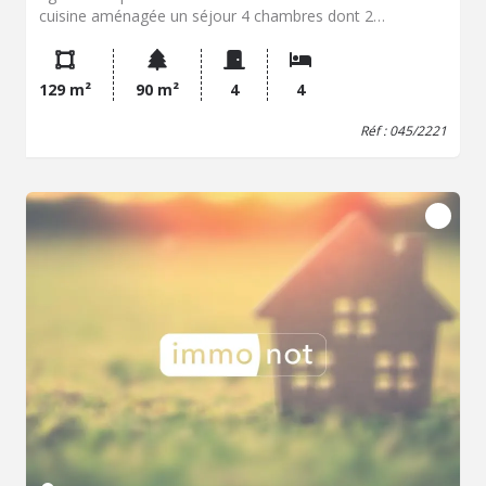
cuisine aménagée un séjour 4 chambres dont 2
mansardées deux points d'eau et une buanderie. cette
lumineuse bâtisse saura vous séduire par sa situation et
sa rénovation de qualité (pas de travaux à prévoir).
129 m²
90 m²
4
4
Réf : 045/2221