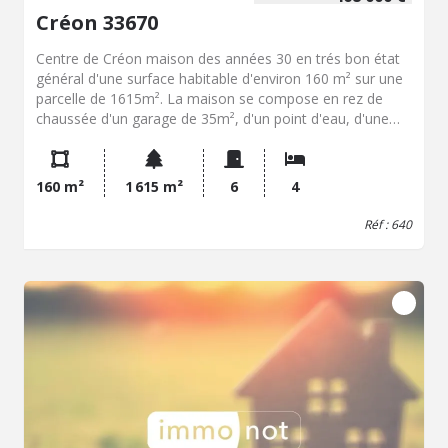
Créon 33670
Centre de Créon maison des années 30 en trés bon état
général d'une surface habitable d'environ 160 m² sur une
parcelle de 1615m². La maison se compose en rez de
chaussée d'un garage de 35m², d'un point d'eau, d'une
buanderie, d'une pièce de 26m² et d'une cave. Au premier
étage : salon séjour de 42m², cuisine de 22m² avec accés
véranda et terrasse, une chambre de 12.2m² avec salle de
160 m²
1 615 m²
6
4
bains privative, WC Au second :Trois chambres de 13.6m²,
20.4m² et 12.8m².WC, Salle d'eau et dressing. Menuiseries
Réf : 640
en PVC double vitrage, PAC Air / Air Cette maison sera
idéale pour une famille nombreuse ou profession libérale.