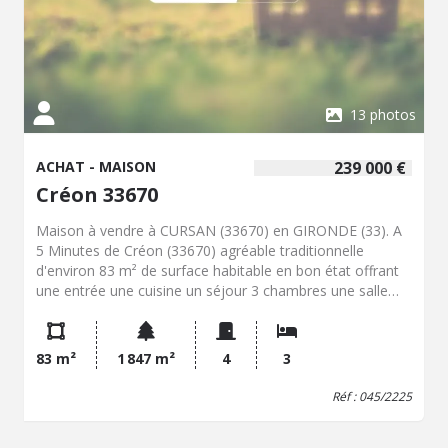
13 photos
ACHAT - MAISON
239 000 €
Créon 33670
Maison à vendre à CURSAN (33670) en GIRONDE (33). A
5 Minutes de Créon (33670) agréable traditionnelle
d'environ 83 m² de surface habitable en bon état offrant
une entrée une cuisine un séjour 3 chambres une salle
d'eau WC dégagement une véranda avec cuisine d'été et
garage attenant. La maison est située au calme en fond
de lotissement sur une magnifique parcelle arborée
83 m²
1 847 m²
4
3
d'environ 1800 m². Prévoir quelques travaux de
modernisation
Réf : 045/2225