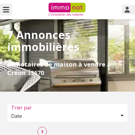
L'immobilier des notaires
7 Annonces
immobilières
de notaires de maison à vendre à
Créon 33670
Trier par
Date
1