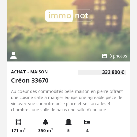
8 photos
ACHAT - MAISON
332 800 €
Créon 33670
Au coeur des commodités belle maison en pierre offrant
une cuisine salle à manger équipé une agréable pièce de
vie avec vue sur notre belle place et ses arcades 4
chambres une salle de bains une salle d'eau une
buanderie une buanderie. Vous serez séduits pas les
volumes proposés sa situation exceptionnelle et son
magnifique jardin avec dépendances d'environ 70 m²
171 m²
350 m²
5
4
offrant de belles possibilités d'aménagement.