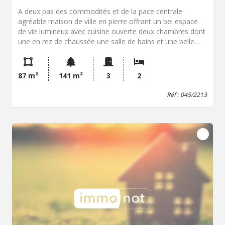
A deux pas des commodités et de la pace centrale
agréable maison de ville en pierre offrant un bel espace
de vie lumineux avec cuisine ouverte deux chambres dont
une en rez de chaussée une salle de bains et une belle
mezzanine. Un garage attenant un cellier et une petite
cour sur l'avant complètent cet ensemble qui saura vous
séduire par sa situation et sa rénovation contemporaine.
87 m²
141 m²
3
2
Réf : 045/2213