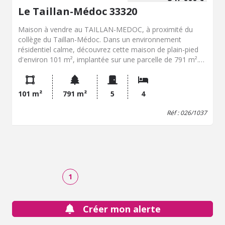
Le Taillan-Médoc 33320
Maison à vendre au TAILLAN-MEDOC, à proximité du
collège du Taillan-Médoc. Dans un environnement
résidentiel calme, découvrez cette maison de plain-pied
d'environ 101 m², implantée sur une parcelle de 791 m².
Elle offre une entrée avec placard, une agréable pièce de
vie traversante avec cheminée et climatisation, une
cuisine semi-ouverte aménagée avec son cellier attenant,
101 m²
791 m²
5
4
trois chambres, une salle de bains et un WC indépendant.
L'ancien garage a été aménagé en pièce supplémentaire,
Réf : 026/1037
pouvant convenir à une chambre, un bureau ou un
espace de loisirs selon les besoins. Un garage
indépendant d'environ 35 m² vient compléter l'ensemble.
Des travaux de remise au goût du jour permettront
d'exploiter pleinement son potentiel. Sa distribution
fonctionnelle, son terrain et sa situation à proximité des
1
écoles, des commerces et des transports en font un bien
idéal pour un projet familial.
Créer mon alerte