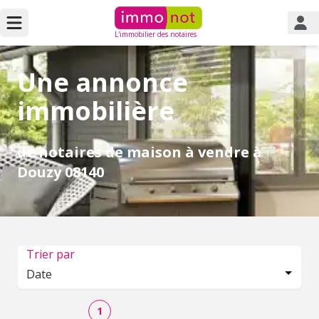
L'immobilier des notaires
Une annonce
immobilière
de notaires de maison à vendre à
Douzy 08140
Trier par
Date
1