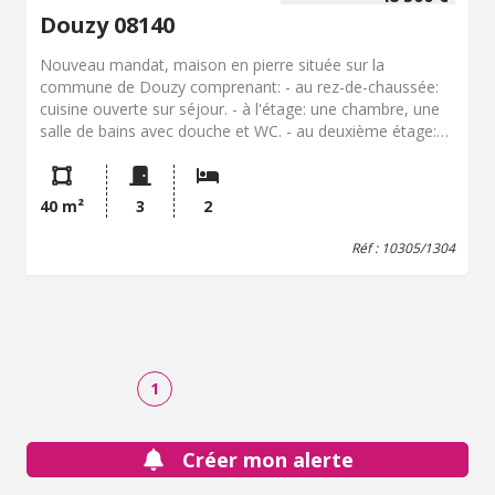
Douzy 08140
Nouveau mandat, maison en pierre située sur la
commune de Douzy comprenant: - au rez-de-chaussée:
cuisine ouverte sur séjour. - à l'étage: une chambre, une
salle de bains avec douche et WC. - au deuxième étage:
une chambre et petit grenier. Idéal pour investisseur ou
une première acquisition. Travaux à prévoir ( cuisine et
rafraichissement intérieur). Plus de précisions à l'office.
40 m²
3
2
Réf : 10305/1304
1
Créer mon alerte