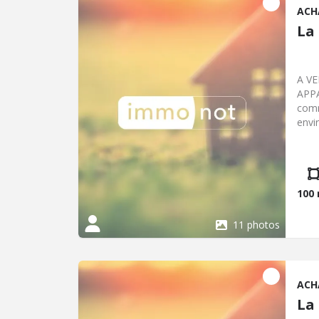
ACH
La
A VE
APP
comm
envi
faib
comp
sur 
arri
sall
100
de p
Loca
11 photos
comm
ACH
La