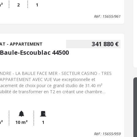
 vaisselle, four, plaque à induction et hotte), une chambre
m²
2
1
 placard de 14m² donnant également sur la terrasse.
Réf : 15655/961
partement est vendu avec un garage fermé et une cave.
acement de choix, tout à pied : commerces, marché, plage
re !
341 880 €
AT - APPARTEMENT
 Baule-Escoublac 44500
NDRE - LA BAULE FACE MER - SECTEUR CASINO - TRES
APPARTEMENT AVEC VUE Vue exceptionnelle et
acement de choix pour ce grand studio de 31.40 m²
sibilité de transformer en T2 en créant une chambre
rée) avec double baie face mer, situé au 2ème étage ; il
rend : entrée avec placards, cuisine A/E semi-ouverte, salle
ains avec WC, belle pièce de vie sur terrasse face mer de 10
Résidence des années 70, avec ascenseur. Cave et place de
ng extérieure privative. Local à vélos.
m²
10 m²
1
Réf : 15655/959