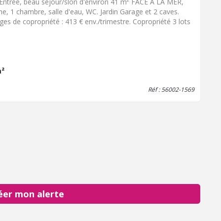
 Entrée, beau séjour/slon d'environ 41 m² FACE A LA MER,
ine, 1 chambre, salle d'eau, WC. Jardin Garage et 2 caves.
ges de copropriété : 413 € env./trimestre. Copropriété 3 lots
m²
Réf : 56002-1569
éer mon alerte