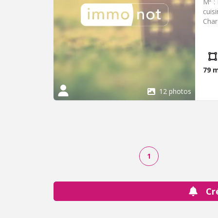
M² :
cuis
Char
79 
12 photos
1
Cr