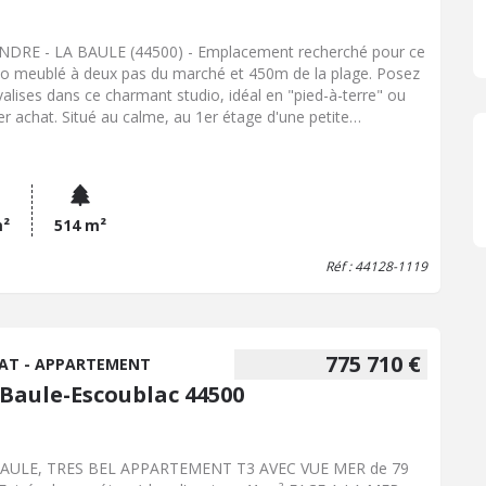
NDRE - LA BAULE (44500) - Emplacement recherché pour ce
io meublé à deux pas du marché et 450m de la plage. Posez
valises dans ce charmant studio, idéal en "pied-à-terre" ou
er achat. Situé au calme, au 1er étage d'une petite
opriété avec ascenseur, il se compose d'une entrée
tionnelle avec placard, un epièce de vie lumineuse avec coin
ine ouvrant sur un agréable balcon sud, une salle de bains
 wc. Une cave complète ce bien, idéale pour stocker affaires
lages. DPE : D. Bien vendu soumis au statut de la
m²
514 m²
opriété avec jardin commun. Charges de copropriété :
Réf : 44128-1119
04€ par trimestre. La copropriété comprend 17 lots, partie
âtiment comportant obligatoirement une partie privative et
quote-part de parties communes dans l'immeuble. Pas de
édure en cours dans la copropriété. Les informations sur les
ues auxquels ce bien est exposé sont disponibles sur le site
775 710 €
AT - APPARTEMENT
isques : www. georisques. gouv. fr
 Baule-Escoublac 44500
BAULE, TRES BEL APPARTEMENT T3 AVEC VUE MER de 79