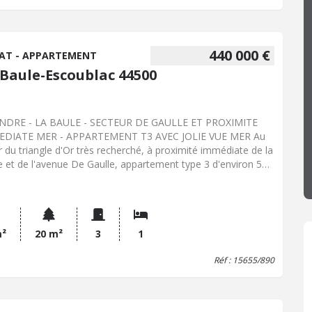
440 000 €
AT - APPARTEMENT
 Baule-Escoublac 44500
ENDRE - LA BAULE - SECTEUR DE GAULLE ET PROXIMITE
EDIATE MER - APPARTEMENT T3 AVEC JOLIE VUE MER Au
 du triangle d'Or très recherché, à proximité immédiate de la
e et de l'avenue De Gaulle, appartement type 3 d'environ 52
 rénover avec superbe terrasse de 26 m² orientée Sud/Ouest
 belle vue mer. L'appartement est situé au 3ème étage avec
nseur et comprend : entrée / dégagement avec placards ,
salle de bains, un WC, une chambre, un salon-séjour sur
asse, une cuisine indépendante ( possibilité d'avoir 2
m²
20 m²
3
1
bres) . L'appartement est vendu avec un garage fermé et
Réf : 15655/890
cave. Très bel emplacement, tout à pied : Avenue de Gaulle,
hé, gare, plages et vue mer !