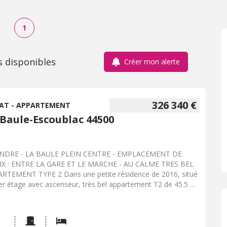
1
s disponibles
Créer mon alerte
326 340 €
AT - APPARTEMENT
 Baule-Escoublac 44500
ENDRE - LA BAULE PLEIN CENTRE - EMPLACEMENT DE
X : ENTRE LA GARE ET LE MARCHE - AU CALME TRES BEL
RTEMENT TYPE 2 Dans une petite résidence de 2016, situé
er étage avec ascenseur, très bel appartement T2 de 45.5 m²
arfait état. Il comprend : entrée avec placard, salle de bains
WC (et lave linge), belle pièce de vie sur terrasse sur jardin
alme, exposée Sud/Ouest avec cuisine ouverte aménagée et
e équipée ( mobilier haut et bas, réfrigérateur congélateur,