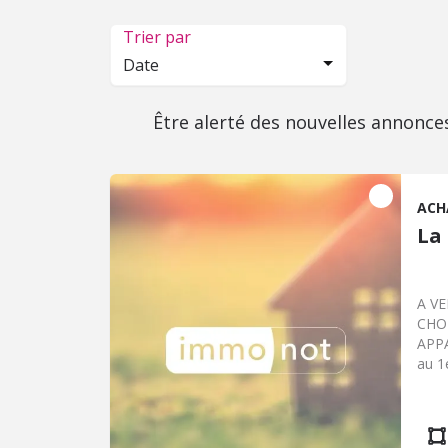
Trier par
Date
Être alerté des nouvelles annonce
ACH
La
A V
CHOI
APPA
au 1
en p
avec 
au c
tout