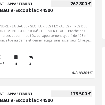
267 800 €
AT - APPARTEMENT
 Baule-Escoublac 44500
NDRE - LA BAULE - SECTEUR LES FLORALIES - TRES BEL
ARTEMENT T4 DE 103M² - DERNIER ETAGE. Proche des
erces et commodités, bel appartement type 4 de 103 m²
ron, situé au 3ème et dernier étage sans ascenseur (charges
les) avec vue dégagée. L'appartement est lumineux et
rend : entrée / dégagement avec rangement, salon -séjour
balcon, cuisine aménagée et équipée ( refaite en 2022) avec
ère cuisine, 3 belles chambres dont une avec coin dressing,
e d'eau, WC séparés. L'appartement est vendu avec une place
 m²
4
3
arking extérieure privative, une grande cave ( environ 10 m²).
Réf : 15655/847
l à vélos communs. Vue dégagée, beaux volumes, proche
erces !
178 500 €
AT - APPARTEMENT
 Baule-Escoublac 44500