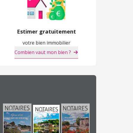
Estimer gratuitement
Maison
Appartement
M
votre bien immobilier
382 950 €
720 €/mois cc
1
Combien vaut mon bien ?
Amiens (80)
Amiens (80)
A