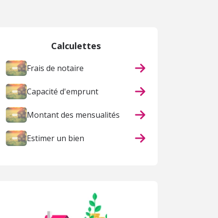
Calculettes
Frais de notaire
Capacité d'emprunt
Montant des mensualités
Estimer un bien
ACHAT
LOCATION