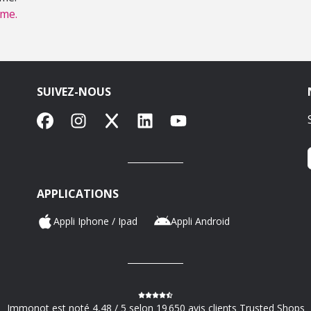
mme.
SUIVEZ-NOUS
Facebook
Instagram
X
LinkedIn
YouTube
APPLICATIONS
Appli Iphone / Ipad
Appli Android
Immonot est noté 4,48 / 5 selon 19 650 avis clients Trusted Shops