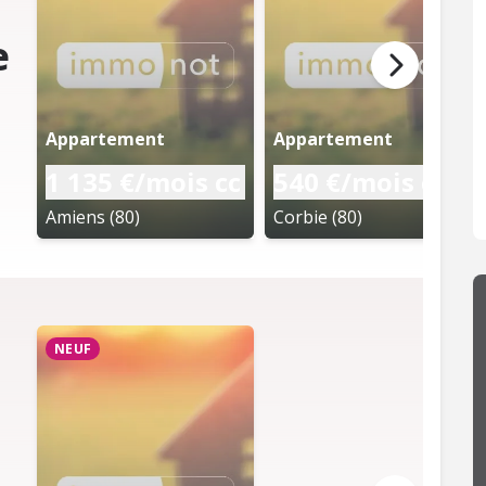
e
Appartement
Appartement
1 135 €/mois cc
540 €/mois cc
Amiens (80)
Corbie (80)
NEUF