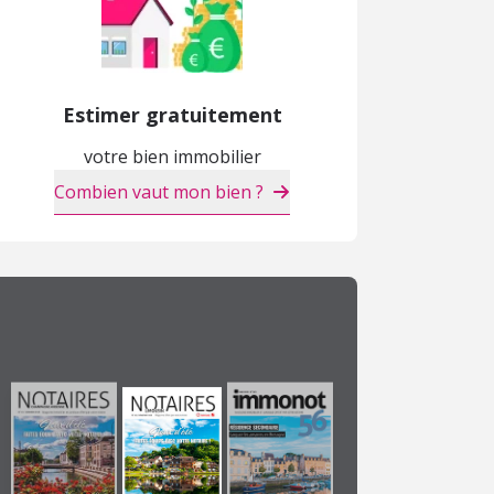
Estimer gratuitement
Maison
Maison
M
votre bien immobilier
104 800 €
99 600 €
1
Combien vaut mon bien ?
Bais (53)
Izé (53)
B
NEUF
NEUF