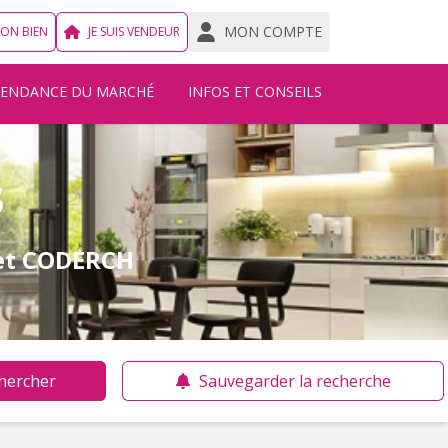
MON COMPTE
MON BIEN
JE SUIS VENDEUR
TENDANCE DU MARCHÉ
INFOS ET CONSEILS
s
et CODERCH
hercher
Sauvegarder la recherche