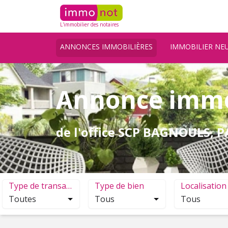
L'immobilier des notaires
ANNONCES IMMOBILIÈRES
IMMOBILIER NE
Annonce immob
de l'office SCP BAGNOULS
Type de transaction
Type de bien
Localisation
Toutes
Tous
Tous
Sélection de 