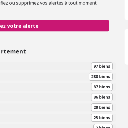
fiez ou supprimez vos alertes à tout moment
ez votre alerte
artement
97 biens
288 biens
87 biens
86 biens
29 biens
25 biens
3 biens