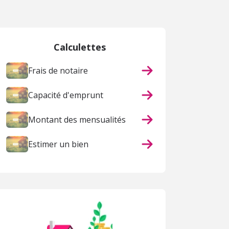
Calculettes
Frais de notaire
Capacité d'emprunt
Montant des mensualités
Estimer un bien
ACHAT
ACHAT