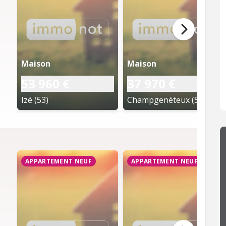
Maison
Maison
53 960 €
37 970 €
Izé (53)
Champgenéteux (53)
APPARTEMENT NEUF
APPARTEMENT NEUF