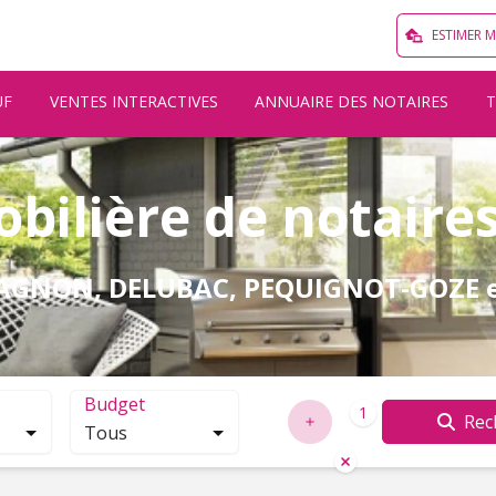
ESTIMER 
UF
VENTES INTERACTIVES
ANNUAIRE DES NOTAIRES
ilière de notaire
, PAGNON, DELUBAC, PEQUIGNOT-GOZE 
Budget
1
Rec
Tous
localisation. Cliquez pour ouvrir la modale de recherche.