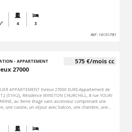
 les visites, contacter Julie BONNEVILLE 06.49.10.69.72 /
e.bonneville@76013.notaires.fr
m²
4
3
Réf : 14131/781
575 €/mois cc
ATION - APPARTEMENT
reux 27000
OUER APPARTEMENT Evreux 27000 EURE.Appartement de
 T2 (51m2), Résidence WINSTON CHURCHILL, 8 rue YOURI
RINE, au 3eme étage sans ascenseur comprenant une
ée, une cuisine, un séjour avec balcon, une chambre, une
e de bain, wc, une petite pièce pouvant servir de dressing.
ffage collectif au gaz, chauffe eau individuel, cave en sous
 loyer 603 EUR charges comprises. LIBRE A PARTIR DU
4.26