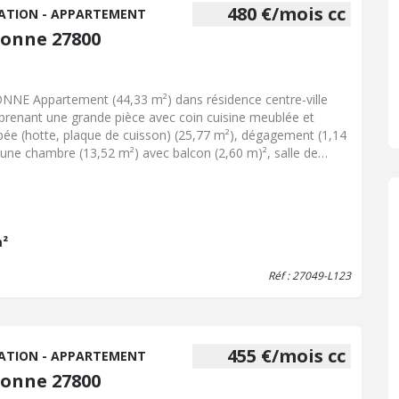
480 €/mois cc
ATION - APPARTEMENT
ionne 27800
NNE Appartement (44,33 m²) dans résidence centre-ville
renant une grande pièce avec coin cuisine meublée et
pée (hotte, plaque de cuisson) (25,77 m²), dégagement (1,14
 une chambre (13,52 m²) avec balcon (2,60 m)², salle de
s avec wc (3,90 m²) Une place de stationnement Chauffage
trique Double vitrage Charges : 37 € par mois (OM, entretien
parties communes) Dépôt de garantie : 443,00 € Frais à la
ge du locataire : 443,00 € Les informations sur les risques
uels ce bien est exposé sont disponibles sur le site
m²
isques : www.georisques.gouv.fr Montant estimé des
Réf : 27049-L123
nses annuelles d'énergie pour un usage standard compris
e 870,00 € à 1.210,00 € par an. Prix moyens des énergies
xés au 1er janvier 2021 (abonnements compris) Libre
TACT UNIQUEMENT PAR MAIL :
er.pibouleau@notaires.fr
455 €/mois cc
ATION - APPARTEMENT
ionne 27800