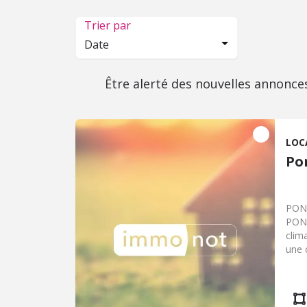
Trier par
Date
Être alerté des nouvelles annonce
LOC
Po
PONT
PONT
clim
une 
wc s
char
comm
Clas