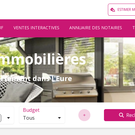
ESTIMER 
UF
VENTES INTERACTIVES
ANNUAIRE DES NOTAIRES
mmobilières
artement dans l'Eure
Budget
Rec
Tous
localisation. Cliquez pour ouvrir la modale de recherche.