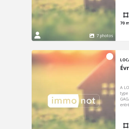
Pour
juli
70 
7 photos
LOC
Év
A L
type
GAGA
entr
sall
Chau
sol.
24.0