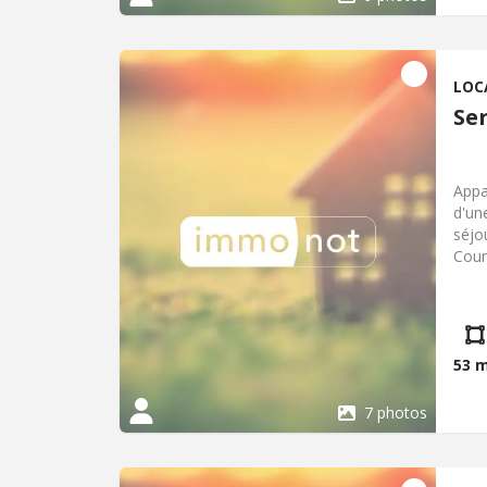
loca
TTC 
LOC
Se
Appa
d'un
séjo
Cour
53 
7 photos