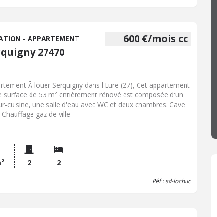
tives. Dépôt de garantie : 450 € Hon. charge locataire : 420 €
dont 103 € état des lieux - Réf : 065/161
600 €/mois cc
ATION - APPARTEMENT
rquigny 27470
rtement Ã louer Serquigny dans l'Eure (27), Cet appartement
e surface de 53 m² entièrement rénové est composée d'un
ur-cuisine, une salle d'eau avec WC et deux chambres. Cave
 Chauffage gaz de ville
m²
2
2
Réf : sd-lochuc