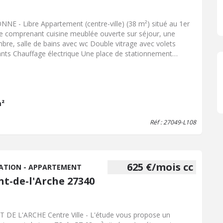
NNE - Libre Appartement (centre-ville) (38 m²) situé au 1er
e comprenant cuisine meublée ouverte sur séjour, une
bre, salle de bains avec wc Double vitrage avec volets
ants Chauffage électrique Une place de stationnement
ges : 37 € par mois (quote-part OM, quote-part entretiens
parties communes) Dépôt de garantie : 418,00 € Frais à la
ge du locataire : 418,00 € Les informations sur les risques
uels ce bien est exposé sont disponibles sur le site
isques : www.georisques.gouv.fr Montant estimé des
m²
nses annuelles d'énergie pour un usage standard compris
Réf : 27049-L108
e 975,00 € à 1.319,00 € par an. Prix moyens des énergies
xés au 1er janvier 2021 (abonnements compris) Libre
TACT UNIQUEMENT PAR MAIL :
er.pibouleau@notaires.fr
625 €/mois cc
ATION - APPARTEMENT
nt-de-l'Arche 27340
 DE L'ARCHE Centre Ville - L'étude vous propose un