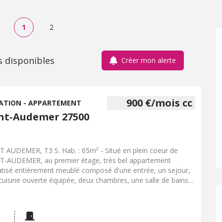
1
2
s disponibles
Créer mon alerte
900 €/mois cc
ATION - APPARTEMENT
nt-Audemer 27500
 AUDEMER, T3 S. Hab. : 65m² - Situé en plein coeur de
-AUDEMER, au premier étage, très bel appartement
atisé entièrement meublé composé d'une entrée, un sejour,
cuisine ouverte équipée, deux chambres, une salle de bains,
éparés. Un espace buanderie au rez-de chaussée. Les
ges comprennent l'accès à internet, l'entretien des parties
unes et l'électricité des communs. - Classe énergie : E -
se climat : B - Montant estimé des dépenses annuelles