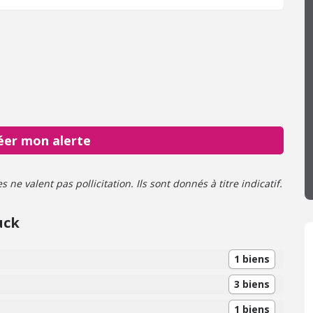
éer mon alerte
ne valent pas pollicitation. Ils sont donnés à titre indicatif.
uck
1 biens
3 biens
1 biens