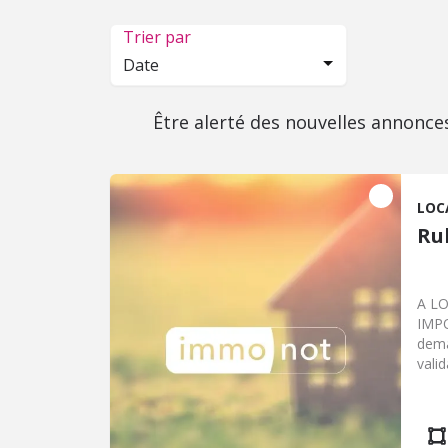
Trier par
Date
Être alerté des nouvelles annonce
LOC
Ru
A LO
IMPO
dema
valid
obli
carte
Atte
loye