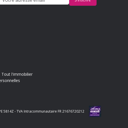
Tout l'immobilier
ersonnelles
e APE 5814Z - TVA Intracommunautaire FR 21676720212