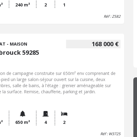
re COUVELARD, Notaire à Bollezeele (59470) Cette maison
m²
240 m²
2
1
 individuelle de 60 m2 RDC : entrée sur salon/séjour, cuisine
Réf : Z582
rte Aménagée et Equipée, WC, Salle de bains (douche
ienne), cellier. A l'étage une chambre en mezzanine. Une cour,
rras, un jardin face avant et place de parking. un chauffage à
ulé et une pompe à chaleur réversible, menuiserie en PVC et
le vitrage
168 000 €
AT - MAISON
brouck 59285
on de campagne construite sur 650m² env comprenant de
n-pied un large salon-séjour ouvert sur la cuisine, deux
bres, salle de bains, à l'étage : grenier aménageable sur
 la surface. Remise, chaufferie, parking et jardin.
m²
650 m²
4
2
Réf : W3725