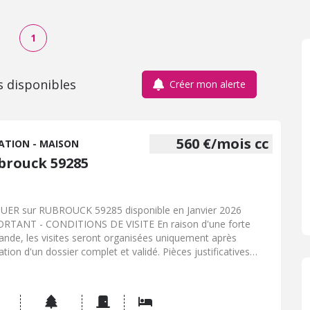
1
s disponibles
Créer mon alerte
560 €/mois cc
ATION - MAISON
brouck 59285
UER sur RUBROUCK 59285 disponible en Janvier 2026
RTANT - CONDITIONS DE VISITE En raison d'une forte
nde, les visites seront organisées uniquement après
ation d'un dossier complet et validé. Pièces justificatives
gatoires (locataire et garant le cas échéant) : Photocopie
 d'identité (recto/verso) 3 derniers bulletins de salaire
station employeur Dernier avis d'imposition Quittance de
r Dossier, déposer votre dossier à M. DANEL - Étude de