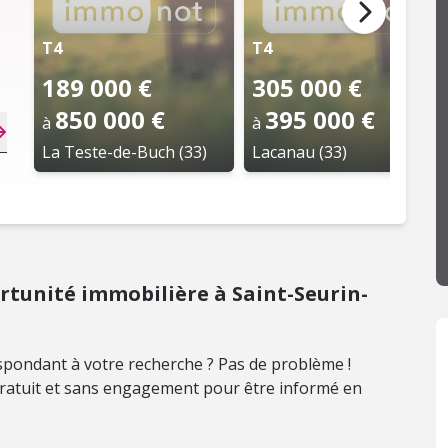
T4
T4
189 000 €
305 000 €
850 000 €
395 000 €
à
à
La Teste-de-Buch (33)
Lacanau (33)
tunité immobilière à Saint-Seurin-
pondant à votre recherche ? Pas de problème !
 gratuit et sans engagement pour être informé en