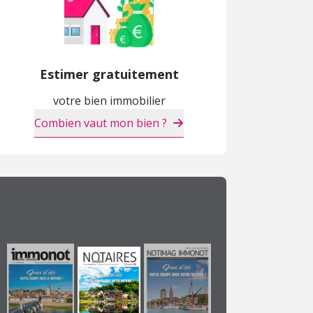
Estimer gratuitement
Maison
Appartement
M
votre bien immobilier
480 000 €
225 000 €
4
Combien vaut mon bien ?
Bordeaux (33)
Bordeaux (33)
B
NEUF
APPARTEMENT NEUF