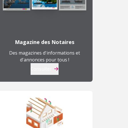
T4
177 000 €
Nous consulter
290 000 €
2
à
Magazine des Notaires
Bordeaux (33)
Le Barp (33)
Sa
Des magazines d'informations et
d'annonces pour tous !
Consulter