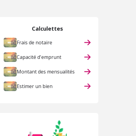
Calculettes
Frais de notaire
Capacité d'emprunt
Montant des mensualités
Estimer un bien
VENTE INTERACTIVE
ACHAT