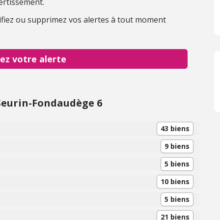
ertissement.
fiez ou supprimez vos alertes à tout moment
ez votre alerte
Seurin-Fondaudège 6
43 biens
9 biens
5 biens
10 biens
5 biens
21 biens