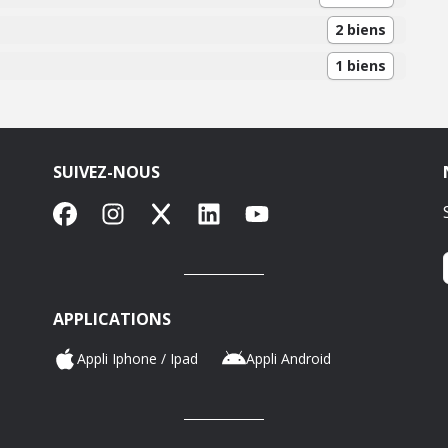
2 biens
1 biens
SUIVEZ-NOUS
Facebook
Instagram
X
LinkedIn
YouTube
APPLICATIONS
Appli Iphone / Ipad
Appli Android