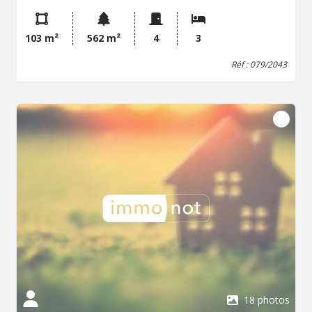
moderne, WC. A l'étage : une chambre, un bureau, une
salle de bains avec baignoire et WC, grenier. Sous-sol
total avec un garage, une cave, une buanderie. Une
103 m²
562 m²
4
3
première grande terrasse accessible de la cuisine. Un
balcon accessible du salon. Un charmant jardin en
Réf : 079/2043
contrebas et à l'abri des regards. Plusieurs chauffages,
pompes à chaleur air-eau, poêle à bois dans le séjour,
climatisation réversible. Eau et électricité de la ville. Le
tout sur un terrain de 532 m².
18 photos