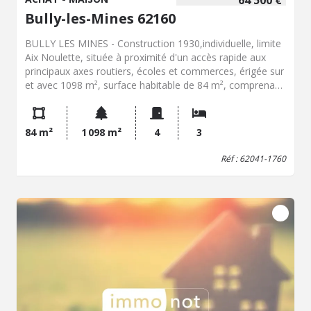
64 500 €
Bully-les-Mines 62160
BULLY LES MINES - Construction 1930,individuelle, limite
Aix Noulette, située à proximité d'un accès rapide aux
principaux axes routiers, écoles et commerces, érigée sur
et avec 1098 m², surface habitable de 84 m², comprenant
: - Au Rez-de-chaussée : Entrée directe dans séjour-salon
avec coin kitchenette, chambre, salle de bains, wc - A
l'Etage : Deux chambres - Cave - Chauffage : Gaz de ville -
84 m²
1 098 m²
4
3
Fosse septique : Fosse septique - Visite : sur rdv -
Montant Taxe Foncière : 818 €
Réf : 62041-1760