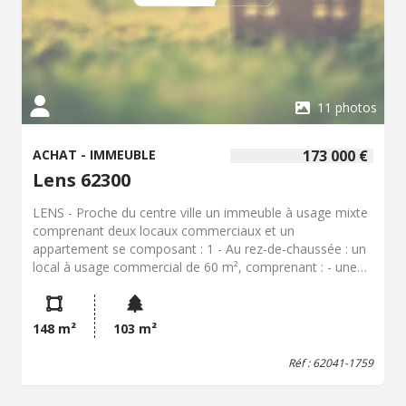
11 photos
ACHAT - IMMEUBLE
173 000 €
Lens 62300
LENS - Proche du centre ville un immeuble à usage mixte
comprenant deux locaux commerciaux et un
appartement se composant : 1 - Au rez-de-chaussée : un
local à usage commercial de 60 m², comprenant : - une
première pièce principale, un espace cuisine, WC - Une
cave aménagée - Chauffage électrique 2 - Un second
local d'environ 20 m², comprenant : - une pièce et un WC
148 m²
103 m²
3 - A l'étage : un appartement de 68 m² habitables,
comprenant : - Couloir, séjour-salon, cuisine équipée, une
Réf : 62041-1759
chambre, salle de bains, WC, balcon - Chauffage :
électrique - Disponible à partir du 11 septembre 2026 -