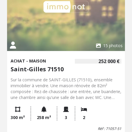
15 photos
ACHAT - MAISON
252 000 €
Saint-Gilles 71510
Sur la commune de SAINT-GILLES (71510), ensemble
immobilier à vendre. Une maison rénovée de 82m²
composée : Rez-de-chaussée : une entrée, une buanderie,
une chambre ainsi qu'une salle de bain avec WC. Une
annexe. Rez-de-chaussée surélevé : une cuisine ouverte
sur le séjour, accès à une terrasse. Premier étage : une
chambre parentale équipée d'une salle d'eau et d'un WC.
300 m²
258 m²
3
2
Une maison à rénover élevée sur caves voûtées. Cette
bâtisse développe environ 120 m² par niveau, offrant de
Réf : 71057-51