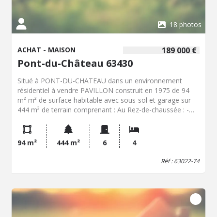
18 photos
ACHAT - MAISON
189 000 €
Pont-du-Château 63430
Situé à PONT-DU-CHATEAU dans un environnement
résidentiel à vendre PAVILLON construit en 1975 de 94
m² m² de surface habitable avec sous-sol et garage sur
444 m² de terrain comprenant : Au Rez-de-chaussée : -
Une entrée -Une Salle de séjour/salon de +25 m² -Une
Cuisine avec accès au jardin -Un WC -Un Garage avec
porte automatisée de 20 m² En sous-sol, vous trouverez
94 m²
444 m²
6
4
une grande cave de +44 m² Au 1er étage : -4 belles
chambres dont une de +20 m² -Une salle d'eau Points
Réf : 63022-74
clés : -La maison nécessite quelques travaux de
rénovation intérieur -Toiture d'origine isolée -Huisserie :
Survitrage bois- volets bois et électrique à l'étage -
Chauffage : Chaudière gaz à condensation LEBLANC 2018
Située à 5 minutes du centre-ville, des écoles dans un
lotissement, à visiter rapidement ! PRIX : 189 000 €