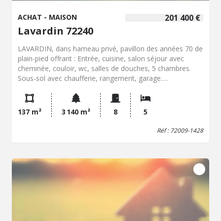
ACHAT - MAISON
201 400 €
Lavardin 72240
LAVARDIN, dans hameau privé, pavillon des années 70 de
plain-pied offrant : Entrée, cuisine, salon séjour avec
cheminée, couloir, wc, salles de douches, 5 chambres.
Sous-sol avec chaufferie, rangement, garage.
Assainissement autonome par microstation, chauffage
fioul. Prévoir travaux. 3 autres garages, portail motorisé,
terrain clos boisé, parcelle de 3140 m² au cadastre.
137 m²
3 140 m²
8
5
Réf : 72009-1428