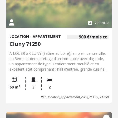
7 photos
LOCATION - APPARTEMENT
900 €/mois cc
Cluny 71250
A LOUER à CLUNY (Saône-et-Loire), en plein centre ville,
au 3ème et dernier étage d'un immeuble avec digicode,
un appartement de type 3 entièrement meublé et en
excellent état comprenant : hall d'entrée, grande cuisine
lumineuse aménagée, séjour donnant sur terrasse, 2
chambres dont une avec mezzanine, salle d'eau avec WC.
Chauffage gaz de ville. Libre. Colocation étudiant possible.
60 m²
3
2
Loyer : 900.00 euros/ mois (incluant eau, entretien
chaudière, internet). Dépôt de garantie : 900.00 euros.
Réf : location_appartement_com_71137_71250
Frais de bail : 540.00 euros. Pour plus de renseignements,
contactez l'Etude au 03.85.59.04.98 ou par mail :
regie.71011@notaires.fr