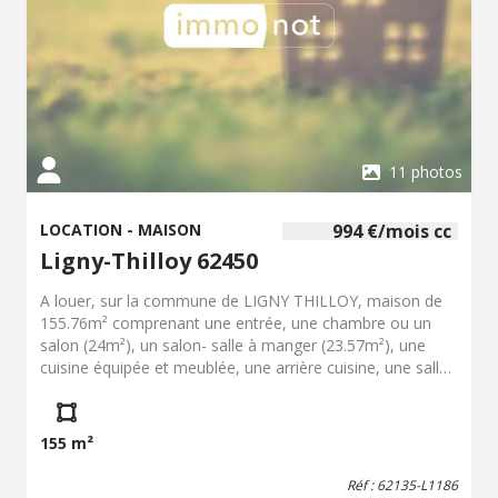
11 photos
LOCATION - MAISON
994 €/mois cc
Ligny-Thilloy 62450
A louer, sur la commune de LIGNY THILLOY, maison de
155.76m² comprenant une entrée, une chambre ou un
salon (24m²), un salon- salle à manger (23.57m²), une
cuisine équipée et meublée, une arrière cuisine, une salle
de douche et un WC séparé. A l'étage, un palier
desservant 3 chambres (20.37m², 10m² et 20m²) et un
WC séparé. Jardin- garage. Chauffage: pompe à chaleur et
155 m²
cheminée feu de bois. Charges: taxe des ordures
ménagères. Disponible au 15 octobre 2026
Réf : 62135-L1186