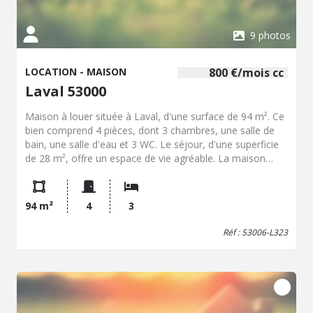
9 photos
LOCATION - MAISON
800 €/mois cc
Laval 53000
Maison à louer située à Laval, d'une surface de 94 m². Ce
bien comprend 4 pièces, dont 3 chambres, une salle de
bain, une salle d'eau et 3 WC. Le séjour, d'une superficie
de 28 m², offre un espace de vie agréable. La maison
dispose également d'une terrasse et d'un jardinet
exposés sud, ainsi qu'un local de rangement. Construite
en 2018, elle est en très bon état. La mitoyenneté est
94 m²
4
3
présente. Le chauffage est assuré par un système au gaz
de ville. Le loyer est de 800 € par mois. Dépôt de Garantie
Réf : 53006-L323
: 800 €, libre le 03/07/2026.soumis à plafonds de revenus
2026 loi pinel. Diagnostic de Performance Energetique -
Consommation : 23 kWh / m² / an - Classe
consommation : A Pièces à fournir pour dossier de
candidature : - 3 derniers bulletins de salaire - 2 derniers
avis d'imposition complets. - carte d'identité et/ou livret