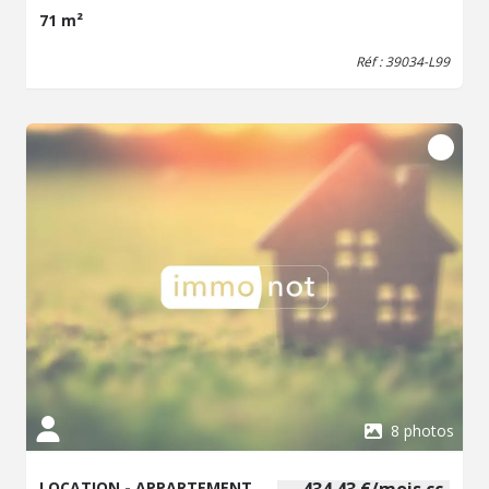
douche à l'italienne. Un WC indépendant. Équipements
71 m²
Radiateurs électriques neufs de marque Atlantic, offrant
une consommation maîtrisée. Chauffage électrique.
Réf : 39034-L99
Production d'eau chaude assurée par une chaudière au
gaz. Informations complémentaires Colocation acceptée.
Animaux non acceptés (chiens et chats), conformément
au souhait du propriétaire. Ce logement saura séduire les
personnes recherchant un appartement spacieux,
fonctionnel et bien agencé. Pour tout renseignement
complémentaire ou pour organiser une visite, n'hésitez
pas à nous contacter.
8 photos
LOCATION - APPARTEMENT