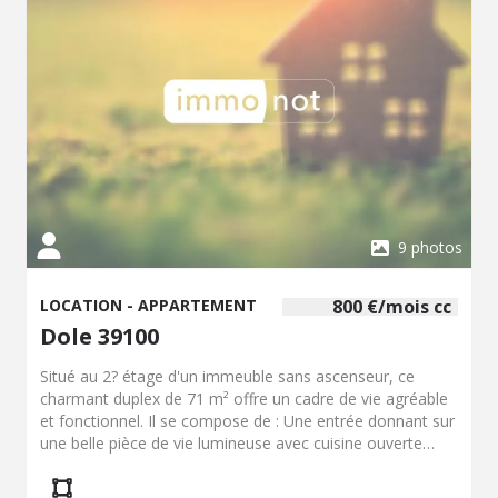
de famille. - 3 dernières quittances de loyer - Contrat de
travail - RIB
9 photos
LOCATION - APPARTEMENT
800 €/mois cc
Dole 39100
Situé au 2? étage d'un immeuble sans ascenseur, ce
charmant duplex de 71 m² offre un cadre de vie agréable
et fonctionnel. Il se compose de : Une entrée donnant sur
une belle pièce de vie lumineuse avec cuisine ouverte
semi-équipée (sans électroménager). Deux chambres,
dont une située à l'étage. Une salle d'eau moderne avec