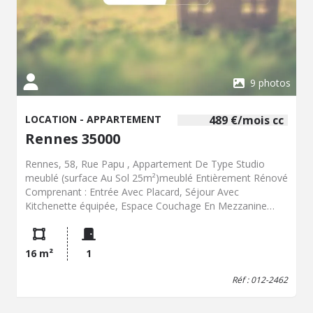
9 photos
LOCATION - APPARTEMENT
489 €/mois cc
Rennes 35000
Rennes, 58, Rue Papu , Appartement De Type Studio
meublé (surface Au Sol 25m²)meublé Entièrement Rénové
Comprenant : Entrée Avec Placard, Séjour Avec
Kitchenette équipée, Espace Couchage En Mezzanine
Parking Libre Le 01/09/2026 Visites à partir du 17/08/2026
Loyer 459,00?+35,00? Charges De Copro Aménagements
Et Prestations De Qualité Frais Environ 60,00?
16 m²
1
Réf : 012-2462