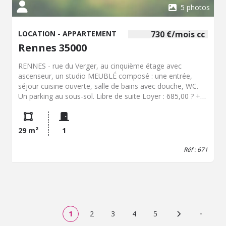
5 photos
LOCATION - APPARTEMENT
730 €/mois cc
Rennes 35000
RENNES - rue du Verger, au cinquième étage avec
ascenseur, un studio MEUBLÉ composé : une entrée,
séjour cuisine ouverte, salle de bains avec douche, WC.
Un parking au sous-sol. Libre de suite Loyer : 685,00 ? +
Charges : 45,00 ? (entretien des parties communes, eau
froide, entretien chaudière, ascenseur) - Dépôt de
garantie : 1370,00 ? - Honoraires : 389,22 ?. Référence :
29 m²
1
671 - Tél 02.99.79.77.73
Réf : 671
1
2
3
4
5
Page suivante
Dernière