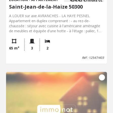
434.43 €/mois cc
Saint-Jean-de-la-Haize 50300
A LOUER sur axe AVRANCHES - LA HAYE PESNEL
Appartement en duplex comprenant : - au rez-de-
chaussée : séjour avec cuisine à l'américaine aménagée
de meubles et équipée d'une hotte - à l'étage : palier, 1
chambre et 1 bureau, salle d'eau avec wc. Garage dans
cour commune Prov charges : 11EUR par mois (Ordures
ménagères et vidange fosse) Logement conventionné
65 m²
3
2
ANAH (conditions de revenus) chauffage individuel
électrique
Réf : 12547/403