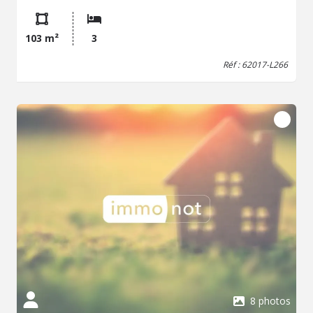
bureau, salle de douche, WC, cave. A l'étage : palier, 2
chambres. Fibre, chauffage central au gaz. Fosse à
vidanger. Grange et cour fermée, grand jardin clos +
103 m²
3
terrasse. Loyer : 770 € + 30 € de provisions ordures
ménagères et entretien chaudière. Sérieuses références
Réf : 62017-L266
demandées.
8 photos