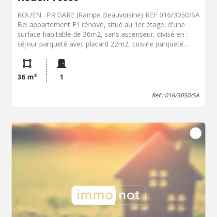
ROUEN : PR GARE (Rampe Beauvoisine) REF 016/3050/SA
Bel appartement F1 rénové, situé au 1er étage, d'une
surface habitable de 36m2, sans ascenseur, divisé en :
séjour parqueté avec placard 22m2, cuisine parqueté
avec placard et plaque, salle d'eau (vasque, douche et
WC) Chauffage individuel électrique et cumulus Loyer 510
€ + provision sur charges 30,00 € (copropriété et eau
36 m²
1
froide) Dépôt de garantie : 510 € - Régularisation annuelle
de charges Provision Frais de bail locataire : 390 € + 1/2
Réf : 016/3050/SA
état des lieux d'entrée 81 € Classe énergie : E - Classe
climat : B - Montant estimé des dépenses annuelles
d'énergie pour un usage standard : 700 à 1000 € (base
2021) Les informations sur les risques auxquels ce bien
est exposé sont disponibles sur le site Géorisques:
www.georisques.gouv.fr