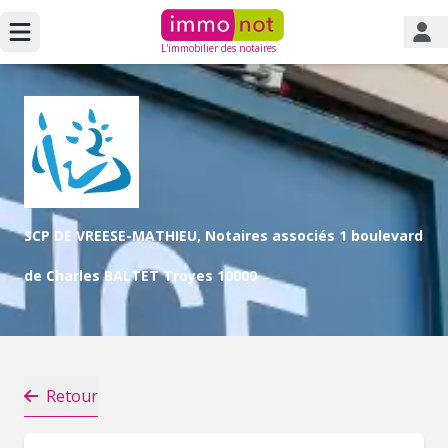
L'immobilier des notaires
SCP DE VREESE-MATHIEU, Notaires associés 1 boulevard
de Charles BALTET Troyes 10000
Retour