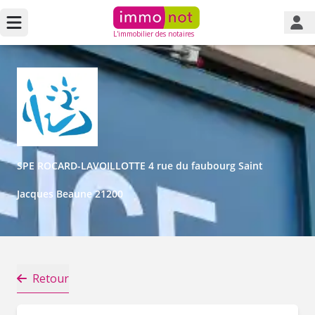
L'immobilier des notaires
SPE ROCARD-LAVOILLOTTE 4 rue du faubourg Saint
Jacques Beaune 21200
Retour