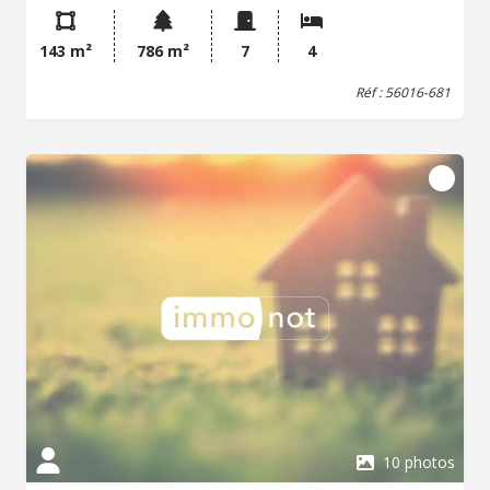
avec abri.
143 m²
786 m²
7
4
Réf : 56016-681
10 photos