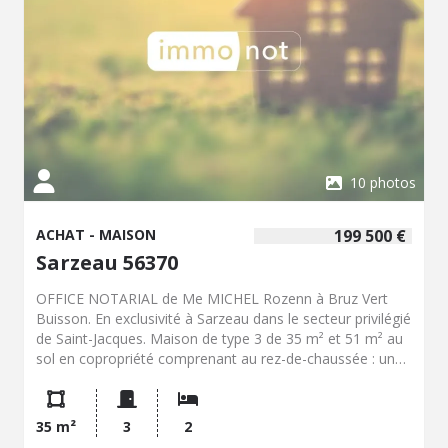
10 photos
ACHAT - MAISON
199 500 €
Sarzeau 56370
OFFICE NOTARIAL de Me MICHEL Rozenn à Bruz Vert
Buisson. En exclusivité à Sarzeau dans le secteur privilégié
de Saint-Jacques. Maison de type 3 de 35 m² et 51 m² au
sol en copropriété comprenant au rez-de-chaussée : une
pièce de vie principale avec coin cuisine donnant sur une
terrasse et un wc indépendant. A l'étage : l'espace nuit se
compose de deux chambres, d'une salle de bain et une
35 m²
3
2
petite mezzanine au-dessus. Appentis et parking.