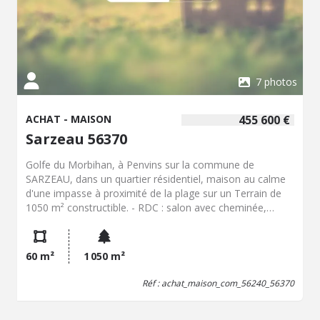
7 photos
ACHAT - MAISON
455 600 €
Sarzeau 56370
Golfe du Morbihan, à Penvins sur la commune de
SARZEAU, dans un quartier résidentiel, maison au calme
d'une impasse à proximité de la plage sur un Terrain de
1050 m² constructible. - RDC : salon avec cheminée,
cuisine séparée, une chambre, une salle de bain séparée
et un WC. combles aménageables. Prix honoraires inclus:
501 950 EUR TTC (485 000 EUR + 16 950 EUR honoraires)
60 m²
1 050 m²
Pour toutes informations contacter l'Office Notarial de
Me GUILLEMENOT à SAINT AVE, 2 rue Pierre Le Nouail.
Réf : achat_maison_com_56240_56370
02.97.60.80.82 06.19.43.34.71