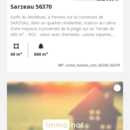
Sarzeau 56370
Golfe du Morbihan, à Penvins sur la commune de
SARZEAU, dans un quartier résidentiel, maison au calme
d'une impasse à proximité de la plage sur un Terrain de
600 m². - RDC : salon avec cheminée, cuisine séparée,
une chambre, une salle de bain séparée et un WC.
combles aménageables. Prix honoraires inclus: 321 700
EUR TTC (310 000 EUR + 11 700 EUR honoraires) Pour
60 m²
600 m²
toutes informations contacter l'Office Notarial de Me
GUILLEMENOT à SAINT AVE, 2 rue Pierre Le Nouail.
Réf : achat_maison_com_56240_56370
02.97.60.80.82 06.19.43.34.71