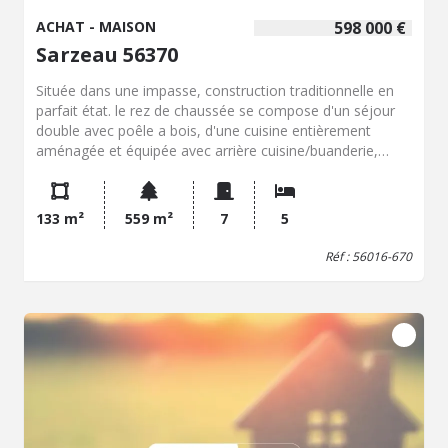
ACHAT - MAISON
598 000 €
Sarzeau 56370
Située dans une impasse, construction traditionnelle en
parfait état. le rez de chaussée se compose d'un séjour
double avec poêle a bois, d'une cuisine entièrement
aménagée et équipée avec arrière cuisine/buanderie,
deux chambres, une salle d'eau et un wc. A l'étage, trois
chambres, un bureau, une salle de bains, un wc. Garage.
133 m²
559 m²
7
5
Réf : 56016-670