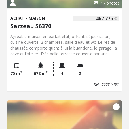
17 photos
ACHAT - MAISON
467 775 €
Sarzeau 56370
Agréable maison en parfait état, offrant: séjour salon,
cuisine ouverte, 2 chambres, salle d'eau et wc. Le rez de
chaussée comporte quant à lui la buanderie, le garage, la
cave et l'atelier. Très belle terrasse couverte par une
pergola, jardin clos avec chalet. Calme et proximité de la
plage sont les atouts supplémentaires de ce bien.
75 m²
672 m²
4
2
Réf : 56084-487