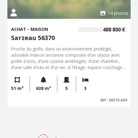
14 photos
ACHAT - MAISON
488 800 €
Sarzeau 56370
Proche du golfe, dans un environnement privilégié,
adorable maison ancienne composée d'un séjour avec
poêle à bois, d'une cuisine aménagée, d'une chambre ,
d'une salle d'eau et d'un wc. A l'étage, espace couchage
en mezzanine, une chambre. Atelier attenant pouvant
servir d'extension, ancien vestige d'une tour, terrasse,
stationnements et jardin sans vis a vis joliment paysagé.
51 m²
638 m²
5
3
Réf : 56016-604