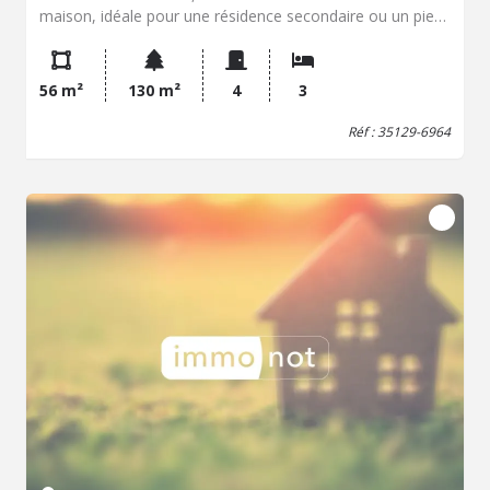
maison, idéale pour une résidence secondaire ou un pied-
à-terre sur la presqu'île de Rhuys. Fonctionnelle et
lumineuse, elle se compose : Au rez-de-chaussée : une
véranda, une entrée, une agréable pièce de vie avec
56 m²
130 m²
4
3
cuisine aménagée, un placard de rangement, un WC
indépendant ainsi qu'un garage avec espace douche. À
Réf : 35129-6964
l'étage : un palier desservant trois chambres et une salle
d'eau avec WC. À l'extérieur, vous profiterez d'un agréable
jardinet clos de haies, parfait pour les repas en plein air et
les moments de détente, ainsi que d'une place de
stationnement privative. Son emplacement privilégié, à
quelques pas des plages et des commodités de Saint-
Jacques, en fait une opportunité rare pour profiter
pleinement du littoral morbihannais en famille ou entre
amis. Une maison idéale pour vivre vos vacances au bord
de la mer ou profiter de week-ends ressourçant tout au
long de l'année !