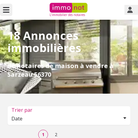
L'immobilier des notaires
18 Annonces
immobilières
de notaires de maison à vendre à
Sarzeau 56370
Trier par
Date
1
2